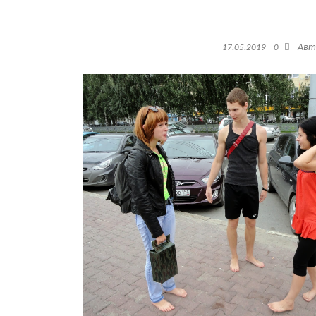
Ав
17.05.2019
0