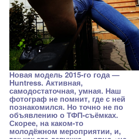
Новая модель 2015-го года —
Huntress. Активная,
самодостаточная, умная. Наш
фотограф не помнит, где с ней
познакомился. Но точно не по
объявлению о ТФП-съёмках.
Скорее, на каком-то
молодёжном мероприятии, и,