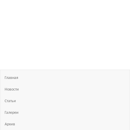
Босиком
в
России
ходьба
и бег
босиком
—
закаливание
—
фото
босоногих
Главная
Новости
Статьи
Галереи
Архив