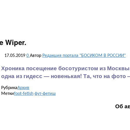
e Wiper.
17.05.2019
0
Автор
Редакция портала "БОСИКОМ В РОССИИ"
Хроника посещение босотуристом из Москвы н
одна из гидесс — новенькая! Та, что на фото – 
Рубрика
Архив
Метки
foot-fetish
фут-фетиш
Об а