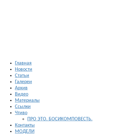
Босиком в
России
ходьба и бег
босиком —
закаливание
— фото
босоногих
Главная
Новости
Статьи
Галереи
Архив
Видео
Материалы
Ссылки
Чтиво
ПРО ЭТО. БОСИКОМПОВЕСТЬ.
Контакты
МОДЕЛИ