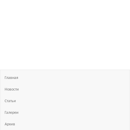
Босиком
в
России
ходьба
и бег
босиком
—
закаливание
—
фото
босоногих
Главная
Новости
Статьи
Галереи
Архив