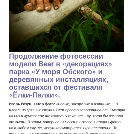
Продолжение фотосессии
модели Bear в «декорациях»
парка «У моря Обского» и
деревянных инсталляциях,
оставшихся от фестиваля
«Ёлки-Палки».
Игорь Резун, автор фото:
«Босые, загорелые и изящные — и
идеально грязные ступни
Bear
просто завораживают. Смотрю
на них и думаю: как же охота их тут же… ну, хотя бы ласково
отмыть! В этом, наверное, и мессидж этого «жанра» фото.
но в любом случае, девушка смотрится художественно. То,