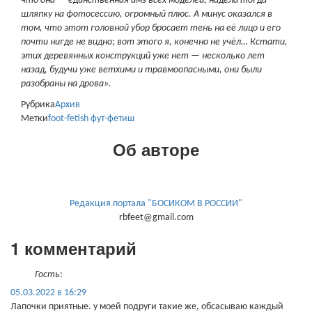
что она — единственная имз всех моделей, надела тогда
шляпку на фотосессию, огромный плюс. А минус оказался в
том, что этот головной убор бросает тень на её лицо и его
почти нигде не видно; вот этого я, конечно не учёл… Кстати,
этих деревянных конструкций уже нет — несколько лет
назад, будучи уже ветхими и травмоопасными, они были
разобраны на дрова».
Рубрика
Архив
Метки
foot-fetish
фут-фетиш
Об авторе
Редакция портала "БОСИКОМ В РОССИИ"
rbfeet@gmail.com
1 комментарий
Гость
:
05.03.2022 в 16:29
Лапочки приятные. у моей подруги такие же, обсасываю каждый