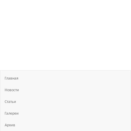
Босиком
в
России
ходьба
и бег
босиком
—
закаливание
—
фото
босоногих
Главная
Новости
Статьи
Галереи
Архив