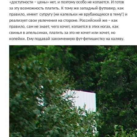
«доступности – цены» нет, и поэтому особо не копается. И готов
за эту возможность платить. К тому же западный футлавер, как
правило, имеет супругу (ни капельки не врубающуюся в тему!) и
реализует свои увлечения на стороне. Российский же – как
правило, сам не знает, чего хочет, копается в этих ногах, как
свинья в апельсинах, платить за это не хочет или хочет, но
копейки. Ему подавай законченную фут-фетишистку на халяву.