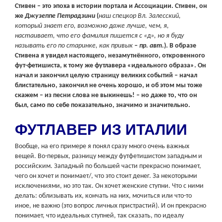
Стивен – это эпоха в истории портала и Ассоциации. Стивен, он
ж
е
Джузеппе Петрадзини
(
наш спецкор Вл. Залесский,
который знает его, возможно даже лучше, чем, я,
настаивает, что его фамилия пишется с «д», но я буду
называть его по старинке, как привык
– пр. авт.
). В образе
Стивена я увидел настоящего, незамутнённого, откровенного
фут-фетишиста, к тому же футлавера «идеального образа». Он
начал и закончил целую страницу великих событий – начал
блистательно, закончил не очень хорошо, и об этом мы тоже
скажем – из песни слова не выкинешь! – но даже то, что он
был, само по себе показательно, значимо и значительно.
ФУТЛАВЕР ИЗ ИТАЛИИ
Вообще, на его примере я понял сразу много очень важных
вещей. Во-первых, разницу между футфетишистом западным и
российским. Западный по большей части прекрасно понимает,
чего он хочет и понимает/, что это стоит денег. За некоторыми
исключениями, но это так. Он хочет женские ступни. Что с ними
делать: облизывать их, кончать на них, мочиться или что-то
иное, не важно (это вопрос личных пристрастий). И он прекрасно
понимает, что идеальных ступней, так сказать, по идеалу