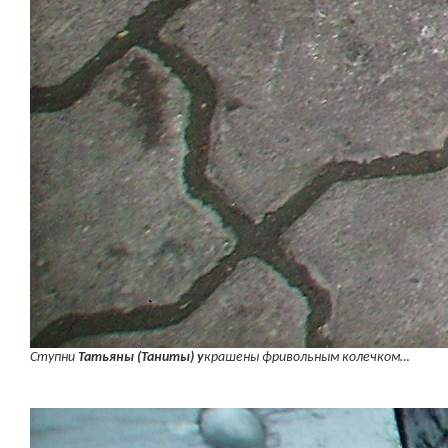
Ступни
Татьяны (Таниты) у
крашены фривольным колечком…