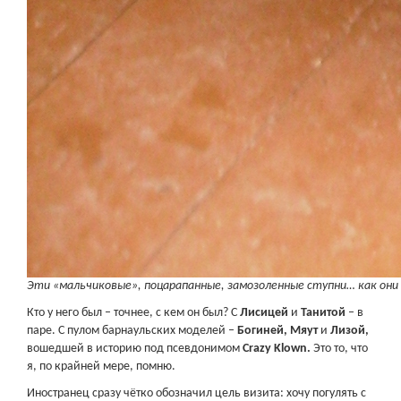
Эти «мальчиковые», поцарапанные, замозоленные ступни… как они 
Кто у него был – точнее, с кем он был? С
Лисицей
и
Танитой
– в
паре. С пулом барнаульских моделей –
Богиней, Мяут
и
Лизой,
вошедшей в историю под псевдонимом
Crazy Klown.
Это то, что
я, по крайней мере, помню.
Иностранец сразу чётко обозначил цель визита: хочу погулять с