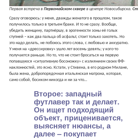
Первая встреча в
Первомайском сквере
в центре Новосибирска.
Ст
Сразу оговорюсь: у меня, дважды женатого в прошлом, такое
получилось только в третьем браке. И то не сразу. Вообще,
убедить женщину, партнёршу, в эрогенности зоны её голых
ступней – как два пальца об асфальт, стоит только захотеть. Но
это надо делать, не побоюсь этого слова, с любовью и аккуратно.
У меня на «дрессировку» ушло лет восемь-девять; у кого-то
получается раньше. Но то, что не стоит бросаться на первую
попавшуюся «ситуативную босоножку» с излиянием своих ФФ-
наклонностей, это ясно. Кстати, у Стивена, в его родном Милане,
была жена, добропорядочная итальянская матрона, которая,
само собой, босиком никогда и ни за что…
Второе: западный
футлавер так и делает.
Он ищет подходящий
объект, приценивается,
выясняет нюансы, а
далее – покупает