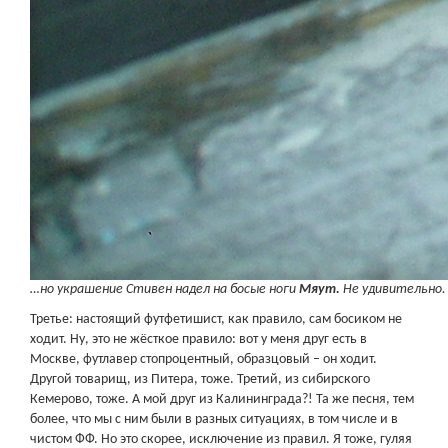
…но украшение Стивен надел на босые ноги
Мяут.
Не удивительно.
Третье: настоящий футфетишист, как правило, сам босиком не
ходит. Ну, это не жёсткое правило: вот у меня друг есть в
Москве, футлавер стопроцентный, образцовый – он ходит.
Другой товарищ, из Питера, тоже. Третий, из сибирского
Кемерово, тоже. А мой друг из Калининграда?! Та же песня, тем
более, что мы с ним были в разных ситуациях, в том числе и в
чистом ФФ. Но это скорее, исключение из правил. Я тоже, гуляя