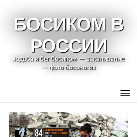
БОСИКОМ В
РОССИИ
ходьба и бег босиком — закаливание
— фото босоногих