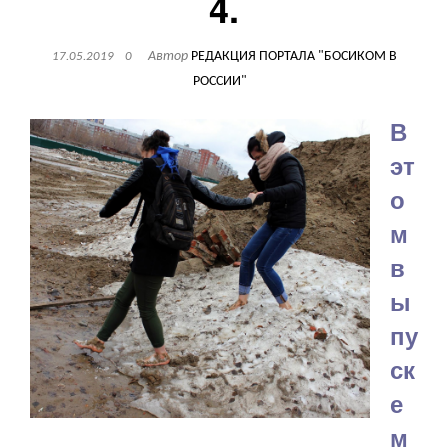
4.
Автор
РЕДАКЦИЯ ПОРТАЛА "БОСИКОМ В
17.05.2019
0
РОССИИ"
В
эт
о
м
в
ы
пу
ск
е
м