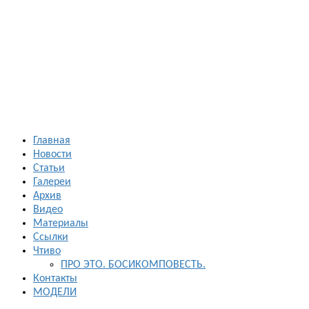
Босиком в
России
ходьба и бег
босиком —
закаливание
— фото
босоногих
Главная
Новости
Статьи
Галереи
Архив
Видео
Материалы
Ссылки
Чтиво
ПРО ЭТО. БОСИКОМПОВЕСТЬ.
Контакты
МОДЕЛИ