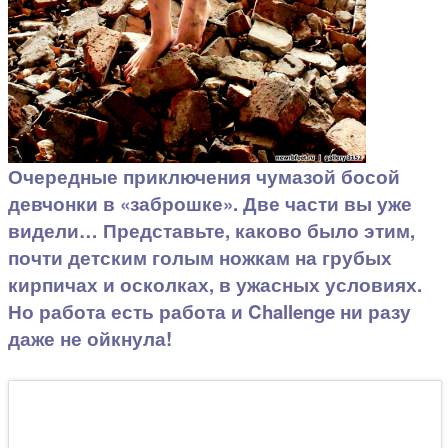
Очередные приключения чумазой босой
девчонки в «заброшке». Две части вы уже
видели… Представьте, каково было этим,
почти детским голым ножкам на грубых
кирпичах и осколках, в ужасных условиях.
Но работа есть работа и Challenge ни разу
даже не ойкнула!