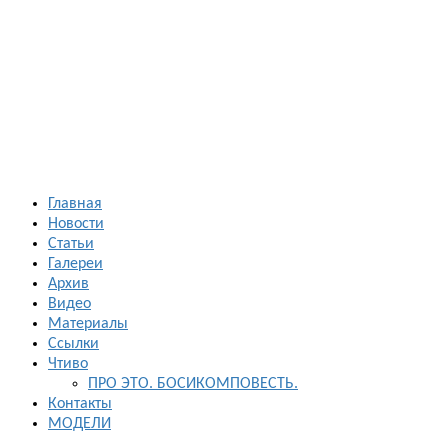
Босиком в
России
ходьба и бег
босиком —
закаливание
— фото
босоногих
Главная
Новости
Статьи
Галереи
Архив
Видео
Материалы
Ссылки
Чтиво
ПРО ЭТО. БОСИКОМПОВЕСТЬ.
Контакты
МОДЕЛИ