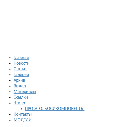
Босиком в
России
ходьба и бег
босиком —
закаливание
— фото
босоногих
Главная
Новости
Статьи
Галереи
Архив
Видео
Материалы
Ссылки
Чтиво
ПРО ЭТО. БОСИКОМПОВЕСТЬ.
Контакты
МОДЕЛИ