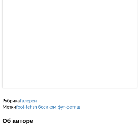
Рубрика
Галереи
Метки
foot-fetish
босиком
фут-фетиш
Об авторе