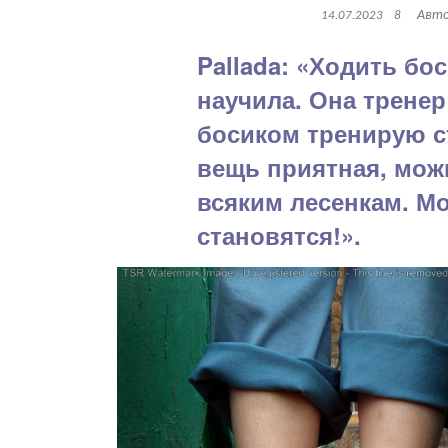
Авт
14.07.2023
8
Pallada: «Ходить бо
научила. Она тренер 
босиком тренирую с
вещь приятная, мож
всяким лесенкам. Мо
становятся!».