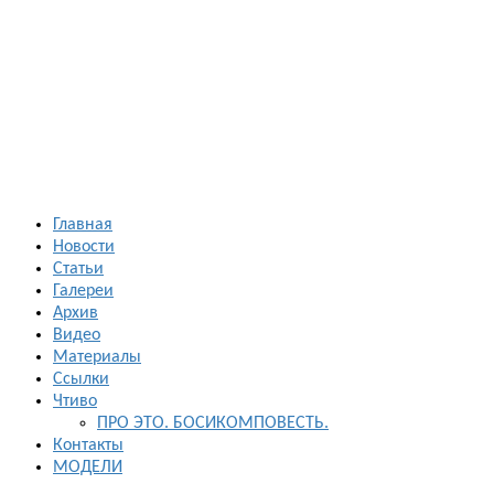
Босиком в
России
ходьба и бег
босиком —
закаливание
— фото
босоногих
Главная
Новости
Статьи
Галереи
Архив
Видео
Материалы
Ссылки
Чтиво
ПРО ЭТО. БОСИКОМПОВЕСТЬ.
Контакты
МОДЕЛИ