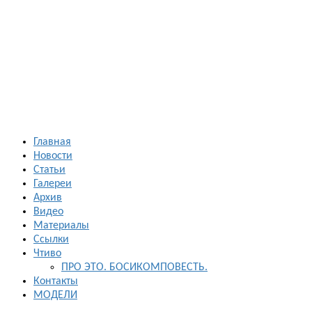
Босиком в
России
ходьба и бег
босиком —
закаливание
— фото
босоногих
Главная
Новости
Статьи
Галереи
Архив
Видео
Материалы
Ссылки
Чтиво
ПРО ЭТО. БОСИКОМПОВЕСТЬ.
Контакты
МОДЕЛИ