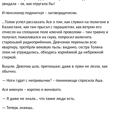
увидала – ох, как отругала бы!
И пенсионер подмигнул – заговорщически.
…Толик успел рассказать Асе о том, как служил на полигоне в
Казахстане, как там прыгал с парашютом, как ветром его
отнесло на сплошное поле ключей проволоки – там травму и
получил; пожаловался на скуку, попросил включить
старенький радиоприёмник. Девчонки перемыли всю
квартиру, протёрли вековую пыль: видимо, сестра Толяна
этим не утруждалась, обходясь кормёжкой да небрежной
стиркой.
Вышли. Девочка шла, притихшая; даже в лужи не лезла, как
обычно.
— Ноги гудят с непривычки? – понимающе спросила Аша.
Ася кивнула – коротко и виновато.
— Я даже не знала… что такие люди есть.
— Теперь знаешь.