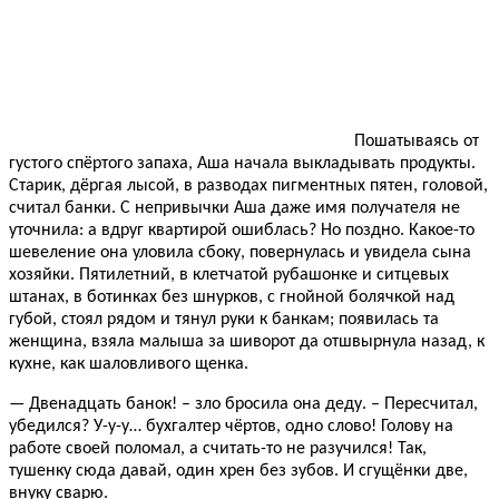
Пошатываясь от
густого спёртого запаха, Аша начала выкладывать продукты.
Старик, дёргая лысой, в разводах пигментных пятен, головой,
считал банки. С непривычки Аша даже имя получателя не
уточнила: а вдруг квартирой ошиблась? Но поздно. Какое-то
шевеление она уловила сбоку, повернулась и увидела сына
хозяйки. Пятилетний, в клетчатой рубашонке и ситцевых
штанах, в ботинках без шнурков, с гнойной болячкой над
губой, стоял рядом и тянул руки к банкам; появилась та
женщина, взяла малыша за шиворот да отшвырнула назад, к
кухне, как шаловливого щенка.
— Двенадцать банок! – зло бросила она деду. – Пересчитал,
убедился? У-у-у… бухгалтер чёртов, одно слово! Голову на
работе своей поломал, а считать-то не разучился! Так,
тушенку сюда давай, один хрен без зубов. И сгущёнки две,
внуку сварю.