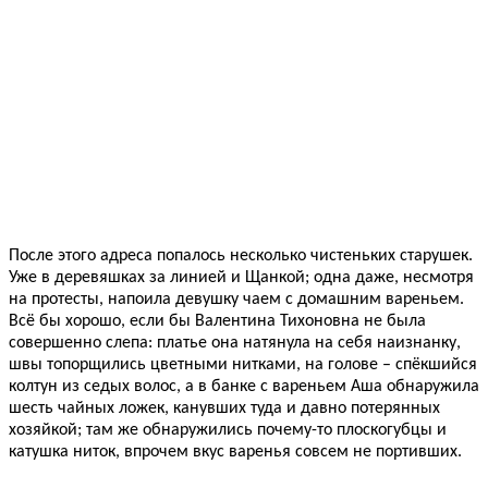
После этого адреса попалось несколько чистеньких старушек.
Уже в деревяшках за линией и Щанкой; одна даже, несмотря
на протесты, напоила девушку чаем с домашним вареньем.
Всё бы хорошо, если бы Валентина Тихоновна не была
совершенно слепа: платье она натянула на себя наизнанку,
швы топорщились цветными нитками, на голове – спёкшийся
колтун из седых волос, а в банке с вареньем Аша обнаружила
шесть чайных ложек, канувших туда и давно потерянных
хозяйкой; там же обнаружились почему-то плоскогубцы и
катушка ниток, впрочем вкус варенья совсем не портивших.