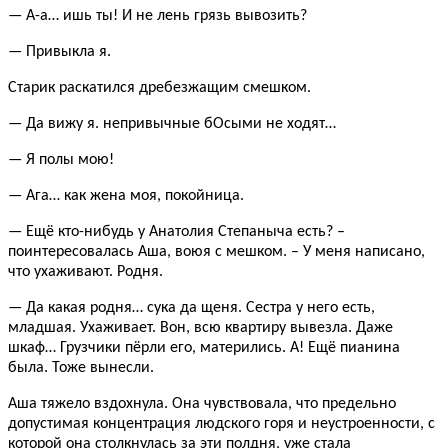
— А-а… ишь ты! И не лень грязь вывозить?
— Привыкла я.
Старик раскатился дребезжащим смешком.
— Да вижу я. непривычные бОсыми не ходят…
— Я полы мою!
— Ага… как жена моя, покойница.
— Ещё кто-нибудь у Анатолия Степаныча есть? –
поинтересовалась Аша, воюя с мешком. – У меня написано,
что ухаживают. Родня.
— Да какая родня… сука да щеня. Сестра у него есть,
младшая. Ухаживает. Вон, всю квартиру вывезла. Даже
шкаф… Грузчики пёрли его, матерились. А! Ещё пианина
была. Тоже вынесли.
Аша тяжело вздохнула. Она чувствовала, что предельно
допустимая концентрация людского горя и неустроенности, с
которой она столкнулась за эти полдня, уже стала