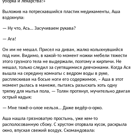
уборка и лекарства!»
Выложив на потрескавшийся пластик медикаменты, Аша
вздохнула:
— Ну что, Ась… Засучиваем рукава?
— Ага!
Он им не мешал. Присел на диван, жалко колыхнувшийся
под ним. Видимо, в какой-то момент ножки мебели тяжести
этого грузного тела не выдержали, поэтому и кирпичи. Не
мешал, только следил за суетящимися девчонками. Когда Ася
вышла на середину комнаты с ведром воды в руке,
расплескивая на босые ноги его содержимое, – Аша в этот
момент рылась в манеже, пытаясь разыскать хоть одну
тряпку для мытья пола, — Толян протянул, мучительно двигая
острый кадык:
— Мне тяжё-о-олое нельзя… Даже ведёр-о-орко.
Аша нашла грязноватую простынь, уже кем-то
располосованную сбоку. С хрустом оторвала кусок, раскрыла
окно, впуская свежий воздух. Скомандовала: