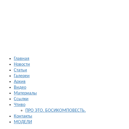
Босиком в
России
ходьба и бег
босиком —
закаливание
— фото
босоногих
Главная
Новости
Статьи
Галереи
Архив
Видео
Материалы
Ссылки
Чтиво
ПРО ЭТО. БОСИКОМПОВЕСТЬ.
Контакты
МОДЕЛИ