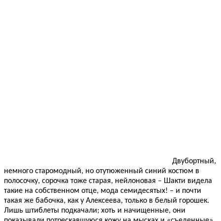
Двубортный,
немного старомодный, но отутюженный синий костюм в
полосочку, сорочка тоже старая, нейлоновая – Шакти видела
такие на собственном отце, мода семидесятых! – и почти
такая же бабочка, как у Алексеева, только в белый горошек.
Лишь штиблеты подкачали; хоть и начищенные, они
показывали потрескавшуюся кожу на мысках и «съеденные»