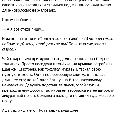
неразглашении чего. Как ноги в кровь стирали форменные
сапоги и как заставляли стричься под машинку: начальство
длинноволосых не жаловало.
Потом сообщила:
— А я вот стихи пишу…
И даже прочитала:
«Стихи о жизни и любви,/И что на сердце
наболело./Я хочу, чтоб дальше вы/ По жизни следовали
смело!»
Чай с вареньем приглушил голод; Аша решила на обед не
тратиться. Просто посидела в тенёчке, на крышке погреба за
Щанкой. Смотрела, как трудятся муравьи, таская свою
нужную тяжесть. Один пёр обгорелую спичку, в пять раз
длиннее его; на кой она чёрт нужна было насекомому –
неизвестно. Девушка подставила палец голой ступни,
преградив ему дорогу; так муравей взобрался на её широкий,
аккуратный ноготь большого пальца и потащил туда же свою
ношу.
Аша стряхнула его. Пусть тащит, куда хочет.