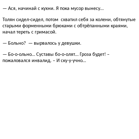
— Ася, начинай с кухни. Я пока мусор вынесу…
Толян сидел-сидел, потом схватил себя за колени, обтянутые
старыми форменными брюками с обтрёпанными краями,
начал тереть с гримасой.
— Больно? — вырвалось у девушки.
— Бо-о-ольно… Суставы бо-о-олят… Гроза будет! –
пожаловался инвалид. – И ску-у-учно…