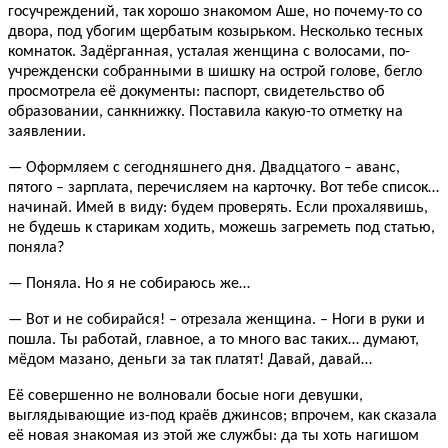
госучреждений, так хорошо знакомом Аше, но почему-то со
двора, под убогим щербатым козырьком. Несколько тесных
комнаток. Задёрганная, усталая женщина с волосами, по-
учрежденски собранными в шишку на острой голове, бегло
просмотрела её документы: паспорт, свидетельство об
образовании, санкнижку. Поставила какую-то отметку на
заявлении.
— Оформляем с сегодняшнего дня. Двадцатого – аванс,
пятого – зарплата, перечисляем на карточку. Вот тебе список…
начинай. Имей в виду: будем проверять. Если прохалявишь,
не будешь к старикам ходить, можешь загреметь под статью,
поняла?
— Поняла. Но я не собираюсь же…
— Вот и не собирайся! – отрезала женщина. – Ноги в руки и
пошла. Ты работай, главное, а то много вас таких… думают,
мёдом мазано, деньги за так платят! Давай, давай…
Её совершенно не волновали босые ноги девушки,
выглядывающие из-под краёв джинсов; впрочем, как сказала
её новая знакомая из этой же службы: да ты хоть нагишом