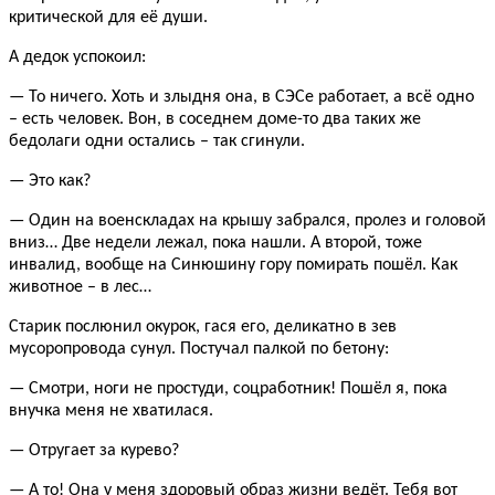
критической для её души.
А дедок успокоил:
— То ничего. Хоть и злыдня она, в СЭСе работает, а всё одно
– есть человек. Вон, в соседнем доме-то два таких же
бедолаги одни остались – так сгинули.
— Это как?
— Один на военскладах на крышу забрался, пролез и головой
вниз… Две недели лежал, пока нашли. А второй, тоже
инвалид, вообще на Синюшину гору помирать пошёл. Как
животное – в лес…
Старик послюнил окурок, гася его, деликатно в зев
мусоропровода сунул. Постучал палкой по бетону:
— Смотри, ноги не простуди, соцработник! Пошёл я, пока
внучка меня не хватилася.
— Отругает за курево?
— А то! Она у меня здоровый образ жизни ведёт. Тебя вот