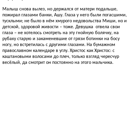
Малыш снова вылез, но держался от матери подальше,
пожирал глазами банки, Ашу. Глаза у него были погасшими,
тусклыми; не было в нём хмурого недовольства Миши, но и
детской, здоровой живости – тоже. Девушка отвела свои
глаза – не хотелось смотреть на эту гнойную болячку, на
рубаху старую и закаменевшие от грязи ботинки на босу
ногу, но встретилась с другими глазами. На бумажном
православном календаре в углу. Христос как Христос: с
каштановыми волосами до плеч, только взгляд чересчур
весёлый, да смотрит он постоянно на этого мальчика.