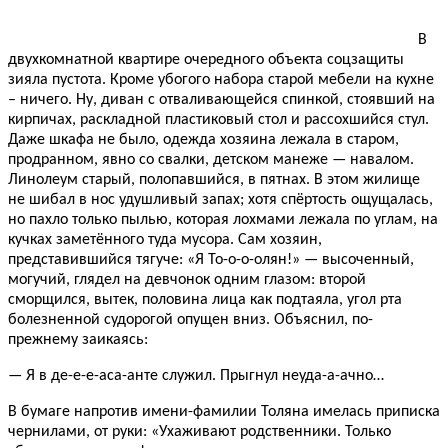
В
двухкомнатной квартире очередного объекта соцзащиты
зияла пустота. Кроме убогого набора старой мебели на кухне
– ничего. Ну, диван с отваливающейся спинкой, стоявший на
кирпичах, раскладной пластиковый стол и рассохшийся стул.
Даже шкафа не было, одежда хозяина лежала в старом,
продранном, явно со свалки, детском манеже — навалом.
Линолеум старый, полопавшийся, в пятнах. В этом жилище
не шибал в нос удушливый запах; хотя спёртость ощущалась,
но пахло только пылью, которая лохмами лежала по углам, на
кучках заметённого туда мусора. Сам хозяин,
представившийся тягуче: «Я То-о-о-олян!» — высоченный,
могучий, глядел на девчонок одним глазом: второй
сморщился, вытек, половина лица как подтаяла, угол рта
болезненной судорогой опущен вниз. Объяснил, по-
прежнему заикаясь:
— Я в де-е-е-аса-анте служил. Прыгнул неуда-а-ачно…
В бумаге напротив имени-фамилии Толяна имелась приписка
чернилами, от руки: «Ухаживают родственники. Только