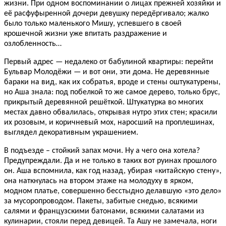
жизни. При одном воспоминании о лицах прежней хозяйки и
её расфуфыренной дочери девушку передёргивало; жалко
было только маленького Мишу, успевшего в своей
крошечной жизни уже впитать раздражение и
озлобленность…
Первый адрес — недалеко от бабулиной квартиры: перейти
Бульвар Молодёжи — и вот они, эти дома. Не деревянные
бараки на вид, как их собратья, вроде и стены оштукатурены,
но Аша знала: под побелкой то же самое дерево, только брус,
прикрытый деревянной решёткой. Штукатурка во многих
местах давно обвалилась, открывая нутро этих стен; красили
их розовым, и коричневый мох, наросший на проплешинах,
выглядел декоративным украшением.
В подъезде – стойкий запах мочи. Ну а чего она хотела?
Предупреждали. Да и не только в таких вот руинах прошлого
он. Аша вспомнила, как год назад, убирая «китайскую стену»,
она наткнулась на втором этаже на молодуху в ярком,
модном платье, совершенно бесстыдно делавшую «это дело»
за мусоропроводом. Пакеты, забитые снедью, всякими
салями и французскими батонами, всякими салатами из
кулинарии, стояли перед девицей. Та Ашу не замечала, ноги