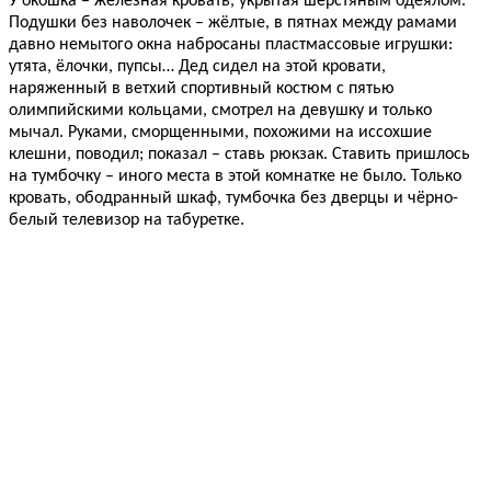
У окошка – железная кровать, укрытая шерстяным одеялом.
Подушки без наволочек – жёлтые, в пятнах между рамами
давно немытого окна набросаны пластмассовые игрушки:
утята, ёлочки, пупсы… Дед сидел на этой кровати,
наряженный в ветхий спортивный костюм с пятью
олимпийскими кольцами, смотрел на девушку и только
мычал. Руками, сморщенными, похожими на иссохшие
клешни, поводил; показал – ставь рюкзак. Ставить пришлось
на тумбочку – иного места в этой комнатке не было. Только
кровать, ободранный шкаф, тумбочка без дверцы и чёрно-
белый телевизор на табуретке.