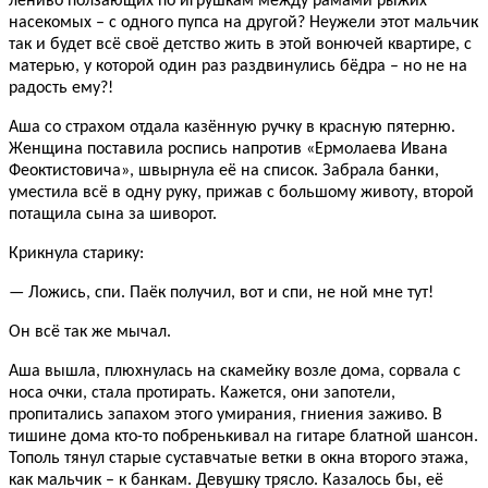
лениво ползающих по игрушкам между рамами рыжих
насекомых – с одного пупса на другой? Неужели этот мальчик
так и будет всё своё детство жить в этой вонючей квартире, с
матерью, у которой один раз раздвинулись бёдра – но не на
радость ему?!
Аша со страхом отдала казённую ручку в красную пятерню.
Женщина поставила роспись напротив «Ермолаева Ивана
Феоктистовича», швырнула её на список. Забрала банки,
уместила всё в одну руку, прижав с большому животу, второй
потащила сына за шиворот.
Крикнула старику:
— Ложись, спи. Паёк получил, вот и спи, не ной мне тут!
Он всё так же мычал.
Аша вышла, плюхнулась на скамейку возле дома, сорвала с
носа очки, стала протирать. Кажется, они запотели,
пропитались запахом этого умирания, гниения заживо. В
тишине дома кто-то побренькивал на гитаре блатной шансон.
Тополь тянул старые суставчатые ветки в окна второго этажа,
как мальчик – к банкам. Девушку трясло. Казалось бы, её