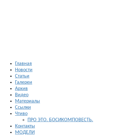
Босиком в
России
ходьба и бег
босиком —
закаливание
— фото
босоногих
Главная
Новости
Статьи
Галереи
Архив
Видео
Материалы
Ссылки
Чтиво
ПРО ЭТО. БОСИКОМПОВЕСТЬ.
Контакты
МОДЕЛИ