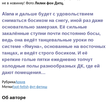
не в новинку! Фото
Лилии фон Дитц.
Alana и дальше будет с удовольствием
сниматься босиком на снегу, иной раз даже
основательно замерзая. Её сильные
закалённые ступни почти постоянно босы,
ведь она ведёт танцевальные уроки по
системе «Ямуна», основанные на восточных
танцах, и ведёт строго босиком. И её
крепкие голые пятки ежедневно топчут
холодные полы разнообразных ДК, где ей
дают помещения…
Рубрика
Архив
Метки
foot-fetish
фут-фетиш
Об авторе