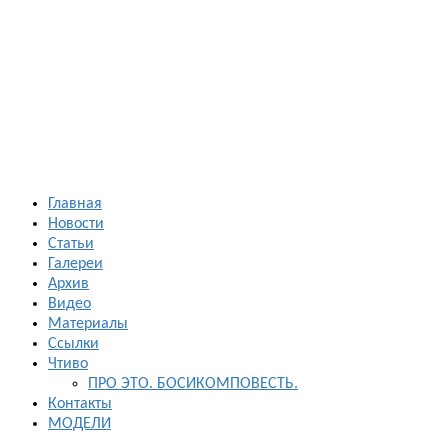
Босиком в
России
ходьба и бег
босиком —
закаливание
— фото
босоногих
Главная
Новости
Статьи
Галереи
Архив
Видео
Материалы
Ссылки
Чтиво
ПРО ЭТО. БОСИКОМПОВЕСТЬ.
Контакты
МОДЕЛИ