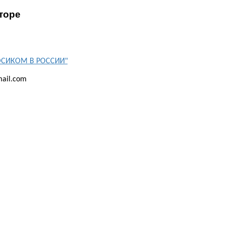
торе
БОСИКОМ В РОССИИ"
ail.com