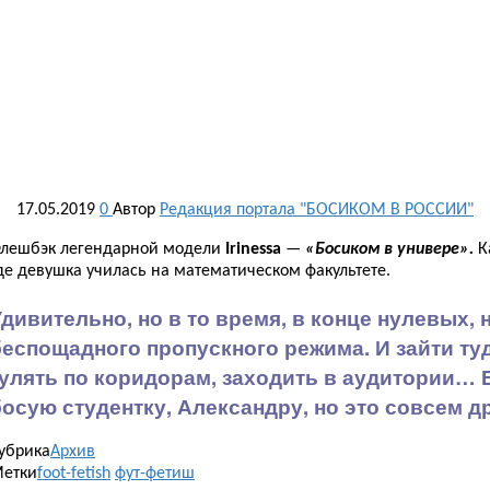
17.05.2019
0
Автор
Редакция портала "БОСИКОМ В РОССИИ"
лешбэк легендарной модели
Irinessa
—
«Босиком в универе».
К
де девушка училась на математическом факультете.
Удивительно, но в то время, в конце нулевых,
беспощадного пропускного режима. И зайти ту
гулять по коридорам, заходить в аудитории… 
босую студентку, Александру, но это совсем др
убрика
Архив
етки
foot-fetish
фут-фетиш