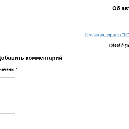
Об ав
Редакция портала "
rbfeet@gm
Добавить комментарий
омечены
*