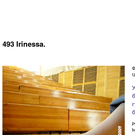
493 Irinessa.
Ф
г
Р
М