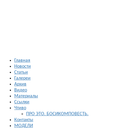
Босиком в
России
ходьба и бег
босиком —
закаливание
— фото
босоногих
Главная
Новости
Статьи
Галереи
Архив
Видео
Материалы
Ссылки
Чтиво
ПРО ЭТО. БОСИКОМПОВЕСТЬ.
Контакты
МОДЕЛИ