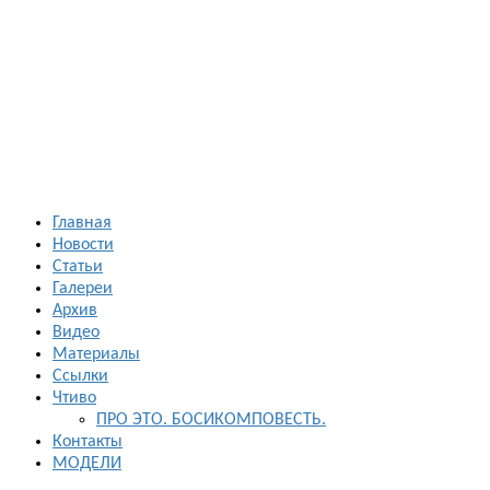
Босиком в
России
ходьба и бег
босиком —
закаливание
— фото
босоногих
Главная
Новости
Статьи
Галереи
Архив
Видео
Материалы
Ссылки
Чтиво
ПРО ЭТО. БОСИКОМПОВЕСТЬ.
Контакты
МОДЕЛИ