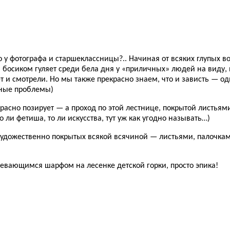
 у фотографа и старшеклассницы?.. Начиная от всяких глупых во
ица босиком гуляет среди бела дня у «приличных» людей на виду
и смотрели. Но мы также прекрасно знаем, что и зависть — одно
ные проблемы)
сно позирует — а проход по этой лестнице, покрытой листьями и
 ли фетиша, то ли искусства, тут уж как угодно называть…)
г, художественно покрытых всякой всячиной — листьями, палоч
звевающимся шарфом на лесенке детской горки, просто эпика!