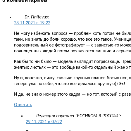
Dr. Finitevus
:
28.11.2021 в 19:22
Не могу избежать вопроса — проблем хоть потом не было
таки, не знать до боли хорошо, что все это такое. Учен
подозрительный ее фотографирует — с завистью-то может 
полноценных людей потом появляются лишние и серьез
Как бы то ни было — модель выглядит потрясающе. Прекра
желтых листьях — это вообще какой-то отдельный жанр то
Ну и, конечно, вижу, сколько крупных планов босых но
теперь уже по себе, что это все делалось вручную)) Эх!
И да, не знаю номер этого кадра — но тот, который с ра
Ответить
Редакция портала "БОСИКОМ В РОССИИ"
:
29.11.2021 в 07:22