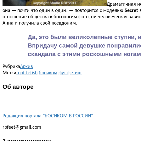
Драматичная ис
она — почти что один в один! — повторится с моделью
Secret
в
отношение общества к босоногим фото, ни человеческая завис
Анна и получила свой псевдоним.
Да, это были великолепные ступни, 
Впридачу самой девушке понравились
скандала с этими роскошными нога
Рубрика
Архив
Метки
foot-fetish
босиком
фут-фетиш
Об авторе
Редакция портала "БОСИКОМ В РОССИИ"
rbfeet@gmail.com
3 комментариев