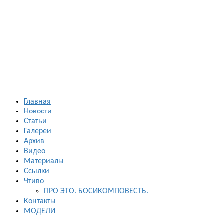
Босиком в
России
ходьба и бег
босиком —
закаливание
— фото
босоногих
Главная
Новости
Статьи
Галереи
Архив
Видео
Материалы
Ссылки
Чтиво
ПРО ЭТО. БОСИКОМПОВЕСТЬ.
Контакты
МОДЕЛИ