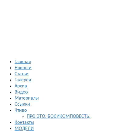
Босиком в
России
ходьба и бег
босиком —
закаливание
— фото
босоногих
Главная
Новости
Статьи
Галереи
Архив
Видео
Материалы
Ссылки
Чтиво
ПРО ЭТО. БОСИКОМПОВЕСТЬ.
Контакты
МОДЕЛИ