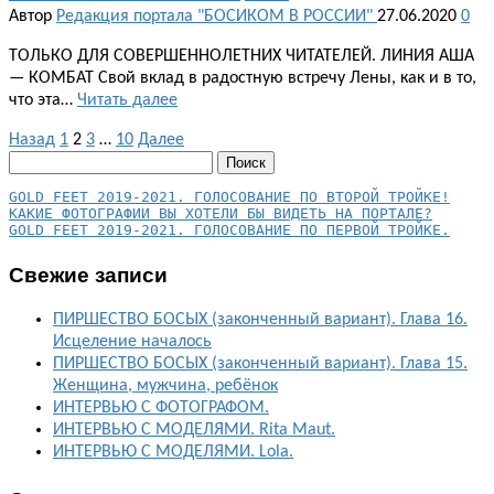
Автор
Редакция портала "БОСИКОМ В РОССИИ"
27.06.2020
0
ТОЛЬКО ДЛЯ СОВЕРШЕННОЛЕТНИХ ЧИТАТЕЛЕЙ. ЛИНИЯ АША
— КОМБАТ Свой вклад в радостную встречу Лены, как и в то,
что эта…
Читать далее
Пагинация
Назад
1
2
3
…
10
Далее
Найти:
записей
КАКИЕ ФОТОГРАФИИ ВЫ ХОТЕЛИ БЫ ВИДЕТЬ НА ПОРТАЛЕ?
GOLD FEET 2019-2021. ГОЛОСОВАНИЕ ПО ПЕРВОЙ ТРОЙКЕ.
Свежие записи
ПИРШЕСТВО БОСЫХ (законченный вариант). Глава 16.
Исцеление началось
ПИРШЕСТВО БОСЫХ (законченный вариант). Глава 15.
Женщина, мужчина, ребёнок
ИНТЕРВЬЮ С ФОТОГРАФОМ.
ИНТЕРВЬЮ С МОДЕЛЯМИ. Rita Maut.
ИНТЕРВЬЮ С МОДЕЛЯМИ. Lola.