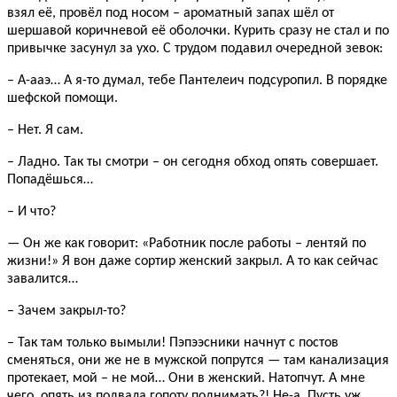
взял её, провёл под носом – ароматный запах шёл от
шершавой коричневой её оболочки. Курить сразу не стал и по
привычке засунул за ухо. С трудом подавил очередной зевок:
– А-ааэ… А я-то думал, тебе Пантелеич подсуропил. В порядке
шефской помощи.
– Нет. Я сам.
– Ладно. Так ты смотри – он сегодня обход опять совершает.
Попадёшься…
– И что?
— Он же как говорит: «Работник после работы – лентяй по
жизни!» Я вон даже сортир женский закрыл. А то как сейчас
завалится…
– Зачем закрыл-то?
– Так там только вымыли! Пэпээсники начнут с постов
сменяться, они же не в мужской попрутся — там канализация
протекает, мой – не мой… Они в женский. Натопчут. А мне
чего, опять из подвала гопоту поднимать?! Не-а. Пусть уж