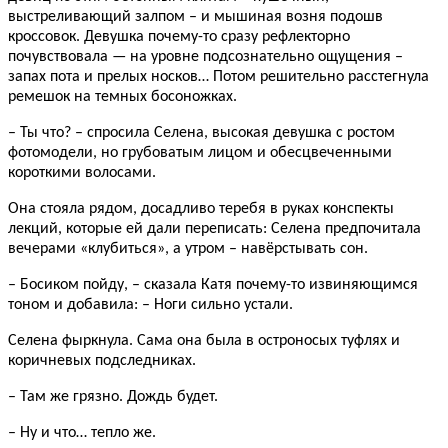
выстреливающий залпом – и мышиная возня подошв
кроссовок. Девушка почему-то сразу рефлекторно
почувствовала — на уровне подсознательно ощущения –
запах пота и прелых носков… Потом решительно расстегнула
ремешок на темных босоножках.
– Ты что? – спросила Селена, высокая девушка с ростом
фотомодели, но грубоватым лицом и обесцвеченными
короткими волосами.
Она стояла рядом, досадливо теребя в руках конспекты
лекций, которые ей дали переписать: Селена предпочитала
вечерами «клубиться», а утром – навёрстывать сон.
– Босиком пойду, – сказала Катя почему-то извиняющимся
тоном и добавила: – Ноги сильно устали.
Селена фыркнула. Сама она была в остроносых туфлях и
коричневых подследниках.
– Там же грязно. Дождь будет.
– Ну и что… тепло же.