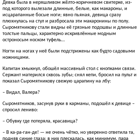
Девка была в неряшливом жёлто-коричневом свитерке, из-
под которого вылезали длинные, белые, как макароны, и
исцарапанные босые ноги; явно пьяная, девица сразу
плюхнулась на стул и разбросала эти макаронины по полу.
Сыромятникову стали видны её грязные подошвы и длинные
толстые пальцы, характерно искривлённые модным
остроносым носком туфель…
Ногти на ногах у неё были подстрижены как будто садовыми
ножницами.
Капитан хмыкнул, обошёл массивный стол с кнопками связи.
Сержант матерился сквозь зубы; снял кепи, бросил на пульт и
показал Сыромятникову свежую царапину на лбу:
– Видал, Валера?
Сыромятников, засунув руки в карманы, подошёл к девице –
спросил лениво:
– Обувку где потеряла, красавица?
– В ка-ра-ган-де! — не очень чётко, но уверенно ответила та,
подняв синие глаза: в них плескалась, как минимум, пара