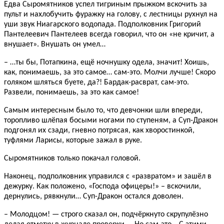
Едва Сыромятников успел тигриным прыжком вскочить за
пульт и нахлобучить фуражку на голову, с лестницы рухнул на
уши звук Ниагарского водопада. Подполковник Григорий
Пантелеевич Пантелеев всегда говорил, что он «не кричит, а
внушает». Внушать он умел…
– …ты бы, Потапкина, ещё ночнушку одела, значит! Хоишь,
как, понимаешь, за это самое… сам-это. Молчи лучше! Скоро
голяком шляться буете, да?! Бардак-расврат, сам-это.
Развели, понимаешь, за это как самое!
Самым интересным было то, что девчонки шли впереди,
торопливо шлёпая босыми ногами по ступеням, а Суп-Дракон
подгонял их сзади, гневно потрясая, как хворостинкой,
туфлями Ларисы, которые зажал в руке.
Сыромятников только покачал головой.
Наконец, подполковник управился с «развратом» и зашёл в
дежурку. Как положено, «Господа офицеры!» – вскочили,
дернулись, рявкнули… Суп-Дракон остался доволен.
– Молодцом! — строго сказал он, подчёркнуто скрупулёзно