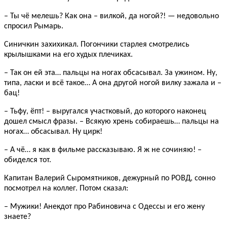
– Ты чё мелешь? Как она – вилкой, да ногой?! — недовольно
спросил Рымарь.
Синичкин захихикал. Погончики старлея смотрелись
крылышками на его худых плечиках.
– Так он ей эта… пальцы на ногах обсасывал. За ужином. Ну,
типа, ласки и всё такое… А она другой ногой вилку зажала и –
бац!
– Тьфу, ёпт! – выругался участковый, до которого наконец
дошел смысл фразы. – Всякую хрень собираешь… пальцы на
ногах… обсасывал. Ну цирк!
– А чё… я как в фильме рассказываю. Я ж не сочиняю! –
обиделся тот.
Капитан Валерий Сыромятников, дежурный по РОВД, сонно
посмотрел на коллег. Потом сказал:
– Мужики! Анекдот про Рабиновича с Одессы и его жену
знаете?