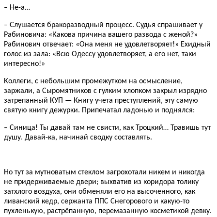
– Не-а…
– Слушается бракоразводный процесс. Судья спрашивает у
Рабиновича: «Какова причина вашего развода с женой?»
Рабинович отвечает: «Она меня не удовлетворяет!» Ехидный
голос из зала: «Всю Одессу удовлетворяет, а его нет, таки
интересно!»
Коллеги, с небольшим промежутком на осмысление,
заржали, а Сыромятников с гулким хлопком закрыл изрядно
затрепанный КУП — Книгу учета преступлений, эту самую
святую книгу дежурки. Припечатал ладонью и поднялся:
– Синица! Ты давай там не свисти, как Троцкий… Травишь тут
душу. Давай-ка, начинай сводку составлять.
Но тут за мутноватым стеклом загрохотали никем и никогда
не придерживаемые двери; выхватив из коридора толику
затхлого воздуха, они обменяли его на высоченного, как
ливанский кедр, сержанта ППС Снегорового и какую-то
пухленькую, растрёпанную, перемазанную косметикой девку.