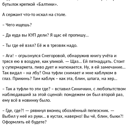
бутылок крепкой «Балтики».
А сержант что-то искал на столе.
– Чего ищешь?
– Да куда вы КУП дели? Я щас её пропишу…
– Ты где её взял? Её ж в трезвяк надо.
– Ага! – огрызнулся Снегоровой, обнаружив книгу учёта и
тряся ею в воздухе, как уликой. — Щаз… Ей пятнадцать. Стоит
у супермаркета, пиво дует и матюкается. Ну, я ей замечание…
Так видал – на лбу? Она туфли снимает и мне каблуком в
глаз. Прикинь? Там каблук – как эта, блин, шпага, на хер…
– Так а туфли-то эти где? – вставил Синичкин, с любопытством
наблюдавший за этой сценой: помдежем он был второй раз,
ему всё в новинку было.
– Где, где?! — рявкнул вконец обозлённый пепеэсник. —
Выбил у неё из руки… в кустах, наверно! Вы чё, блин, быки?!
Оформлять её будете?