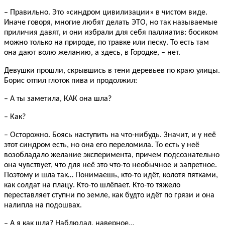
– Правильно. Это «синдром цивилизации» в чистом виде.
Иначе говоря, многие любят делать ЭТО, но так называемые
приличия давят, и они избрали для себя паллиатив: босиком
можно только на природе, по травке или песку. То есть там
она дают волю желанию, а здесь, в Городке, – нет.
Девушки прошли, скрывшись в тени деревьев по краю улицы.
Борис отпил глоток пива и продолжил:
– А ты заметила, КАК она шла?
– Как?
– Осторожно. Боясь наступить на что-нибудь. Значит, и у неё
этот синдром есть, но она его переломила. То есть у неё
возобладало желание эксперимента, причем подсознательно
она чувствует, что для неё это что-то необычное и запретное.
Поэтому и шла так… Понимаешь, кто-то идёт, колотя пятками,
как солдат на плацу. Кто-то шлёпает. Кто-то тяжело
переставляет ступни по земле, как будто идёт по грязи и она
налипла на подошвах.
– А я как шла? Наблюдал, наверное…