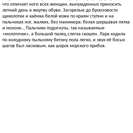
что отличает ноги всех женщин, вынужденных приносить
летний день в жертву обуви. Загорелые до бронзовости
щиколотки и каёмка белой кожи по краям ступни и на
пальчиках ног, жалких, без маникюра; белая шершавая пятка
и мозоли… Пальчики подогнуты, так называемые
«молоточки», а большой палец слегка скошен. Лара ходила
по холодному пыльному бетону пола легко, и звук её босых
шагов был ласковым, как шорох морского прибоя.