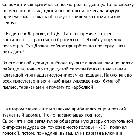
Сыромятников критически посмотрел на девицу. Та по-своему
поняла этот взгляд: одной босой ногой почесала другую —
причём кожа терлась об кожу с скрипом. Сыромятников
зевнул.
– Веди её к Лариске, в ПДН. Пусть оформляет, это её
контингент… – рассеянно бросил он. — Я пойду порядок
посмотрю. Суп-Дракон сейчас припрётся на проверку – как
пить дать!
За его спиной девица шлёпала пухлыми подошвами по полам
райотдела, только что до густой серости бетона намытыми
командой «пятнадцатисуточников» из подвала. Пахло, как во
всех присутственных и казённых учреждениях, бумагой,
пылью, тараканами и почему-то карболкой.
На втором этаже к этим запахам прибавился еще и резкий
туалетный аромат. Что-то насвистывая под нос,
Сыромятников заглянул за обшарпанную дверь с треугольной
фигуркой и дурацкой точкой вместо головы – «Ж», покачал
головой; потом, помедлив, вытащил из кармана ключи и