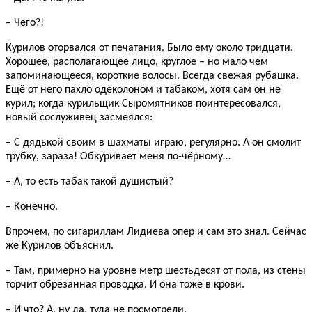
– Чего?!
Курилов оторвался от печатания. Было ему около тридцати.
Хорошее, располагающее лицо, круглое – но мало чем
запоминающееся, короткие волосы. Всегда свежая рубашка.
Ещё от него пахло одеколоном и табаком, хотя сам он не
курил; когда курильщик Сыромятников поинтересовался,
новый сослуживец засмеялся:
– С дядькой своим в шахматы играю, регулярно. А он смолит
трубку, зараза! Обкуривает меня по-чёрному…
– А, то есть табак такой душистый?
– Конечно.
Впрочем, по сигариллам Лидиева опер и сам это знал. Сейчас
же Курилов объяснил.
– Там, примерно на уровне метр шестьдесят от пола, из стены
торчит обрезанная проводка. И она тоже в крови.
– И что? А, ну да, туда не посмотрели.