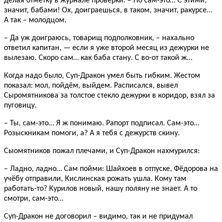
делая отметку в журнале проверки. – Но сам-это… С этими,
значит, бабами! Ох, доиграешься, в таком, значит, ракурсе…
А так – молодцом.
– Да уж доиграюсь, товарищ подполковник, – нахально
ответил капитан, — если я уже второй месяц из дежурки не
вылезаю. Скоро сам… как баба стану. С во-от такой ж…
Когда надо было, Суп-Дракон умел быть гибким. Жестом
показал: мол, пойдём, выйдем. Расписался, вывел
Сыромятникова за толстое стекло дежурки в коридор, взял за
пуговицу.
– Ты, сам-это… Я ж понимаю. Рапорт подписал. Сам-это…
Розыскникам помоги, а? А я тебя с дежурств скину.
Сыомятников пожал плечами, и Суп-Дракон нахмурился:
– Ладно, ладно… Сам пойми: Шайхоев в отпуске, Фёдорова на
учёбу отправили, Кислинская рожать ушла. Кому там
работать-то? Курилов новый, нашу поляну не знает. А то
смотри, сам-это…
Суп-Дракон не договорил – видимо, так и не придумал