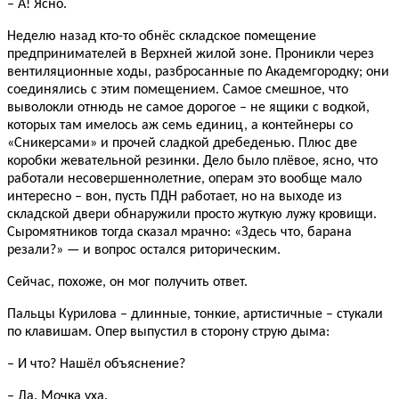
– А! Ясно.
Неделю назад кто-то обнёс складское помещение
предпринимателей в Верхней жилой зоне. Проникли через
вентиляционные ходы, разбросанные по Академгородку; они
соединялись с этим помещением. Самое смешное, что
выволокли отнюдь не самое дорогое – не ящики с водкой,
которых там имелось аж семь единиц, а контейнеры со
«Сникерсами» и прочей сладкой дребеденью. Плюс две
коробки жевательной резинки. Дело было плёвое, ясно, что
работали несовершеннолетние, операм это вообще мало
интересно – вон, пусть ПДН работает, но на выходе из
складской двери обнаружили просто жуткую лужу кровищи.
Сыромятников тогда сказал мрачно: «Здесь что, барана
резали?» — и вопрос остался риторическим.
Сейчас, похоже, он мог получить ответ.
Пальцы Курилова – длинные, тонкие, артистичные – стукали
по клавишам. Опер выпустил в сторону струю дыма:
– И что? Нашёл объяснение?
– Да. Мочка уха.