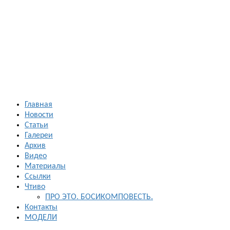
Босиком в
России
ходьба и бег
босиком —
закаливание
— фото
босоногих
Главная
Новости
Статьи
Галереи
Архив
Видео
Материалы
Ссылки
Чтиво
ПРО ЭТО. БОСИКОМПОВЕСТЬ.
Контакты
МОДЕЛИ