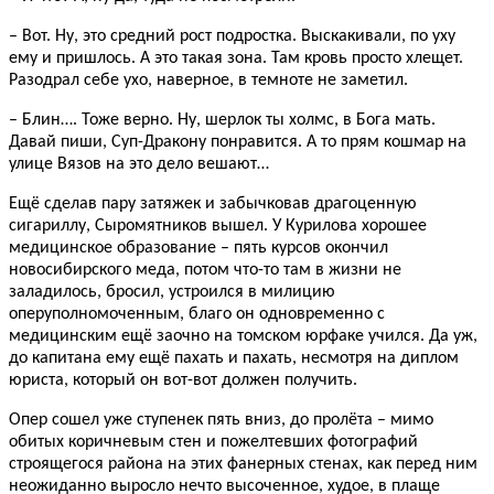
– Вот. Ну, это средний рост подростка. Выскакивали, по уху
ему и пришлось. А это такая зона. Там кровь просто хлещет.
Разодрал себе ухо, наверное, в темноте не заметил.
– Блин…. Тоже верно. Ну, шерлок ты холмс, в Бога мать.
Давай пиши, Суп-Дракону понравится. А то прям кошмар на
улице Вязов на это дело вешают…
Ещё сделав пару затяжек и забычковав драгоценную
сигариллу, Сыромятников вышел. У Курилова хорошее
медицинское образование – пять курсов окончил
новосибирского меда, потом что-то там в жизни не
заладилось, бросил, устроился в милицию
оперуполномоченным, благо он одновременно с
медицинским ещё заочно на томском юрфаке учился. Да уж,
до капитана ему ещё пахать и пахать, несмотря на диплом
юриста, который он вот-вот должен получить.
Опер сошел уже ступенек пять вниз, до пролёта – мимо
обитых коричневым стен и пожелтевших фотографий
строящегося района на этих фанерных стенах, как перед ним
неожиданно выросло нечто высоченное, худое, в плаще