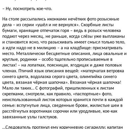
– Ну, посмотреть кое-что.
На столе рассыпались иконками нечётких фото розыскные
дела – из серии «ушёл и не вернулся». Скорбные листы
бумаги, хранящие отпечаток горя – ведь в розыск человека
подают через месяц, не раньше, когда слёзы уже выплаканы
и становится ясно, что разыскивать имеет смысл только тело,
а идти надо не в милицию – а на кладбище: присматривать
место. Металлически бесцветные описания, лица овальные и
круглые, родинки – особо тщательно прописываемые в
листах! – на лопатках, поясницах, ягодицах и даже половых
членах. Птичий язык описания вещей: «матерчатая ветровка
синего цвета, водолазка серого цвета, олимпийка синего
цвета, вязаная чёрная шапочка». Вязаная чёрная шапочка!
Мало ли таких… С фотографий, пришпиленных к листам
скрепками, смотрели, как правило, «паспортные» фото,
неиспользованный листок которых хранится почти в каждой
семье: вспугнутые лица, сведенные брови, жилистые шеи в
расстёгнутых воротниках сорочки или уродливые, кое-как
завязанные узлы галстуков.
…Следователь протянул ему коричневую сигариллу; капитан