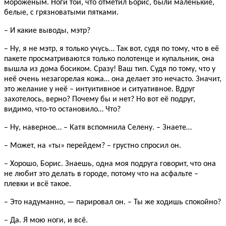
мороженым. Ноги той, что отметил Борис, были маленькие,
белые, с грязноватыми пятками.
– И какие выводы, мэтр?
– Ну, я не мэтр, я только учусь… Так вот, судя по тому, что в её
пакете просматриваются только полотенце и купальник, она
вышла из дома босиком. Сразу! Ваш тип. Судя по тому, что у
неё очень незагорелая кожа… она делает это нечасто. Значит,
это желание у неё – интуитивное и ситуативное. Вдруг
захотелось, верно? Почему бы и нет? Но вот её подруг,
видимо, что-то остановило… Что?
– Ну, наверное… – Катя вспомнила Селену. – Знаете…
– Может, на «ты» перейдем? – грустно спросил он.
– Хорошо, Борис. Знаешь, одна моя подруга говорит, что она
не любит это делать в городе, потому что на асфальте –
плевки и всё такое.
– Это надуманно, — парировал он. – Ты же ходишь спокойно?
– Да. Я мою ноги, и всё.