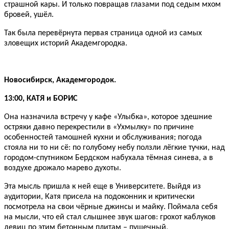
страшной кары. И только повращав глазами под седым мхом
бровей, ушёл.
Так была перевёрнута первая страница одной из самых
зловещих историй Академгородка.
Новосибирск, Академгородок.
13:00, КАТЯ и БОРИС
Она назначила встречу у кафе «Улыбка», которое здешние
остряки давно перекрестили в «Ухмылку» по причине
особенностей тамошней кухни и обслуживания; погода
стояла ни то ни сё: по голубому небу ползли лёгкие тучки, над
городом-спутником Бердском набухала тёмная синева, а в
воздухе дрожало марево духоты.
Эта мысль пришла к ней еще в Университете. Выйдя из
аудитории, Катя присела на подоконник и критически
посмотрела на свои чёрные джинсы и майку. Поймала себя
на мысли, что ей стал слышнее звук шагов: грохот каблуков
девиц по этим бетонным плитам – пушечный,