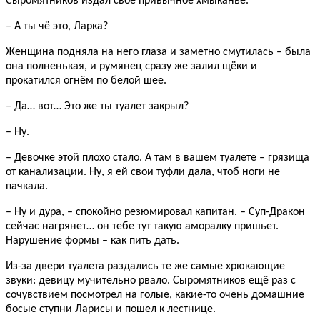
Сыромятников издал своё привычное хмыканье.
– А ты чё это, Ларка?
Женщина подняла на него глаза и заметно смутилась – была
она полненькая, и румянец сразу же залил щёки и
прокатился огнём по белой шее.
– Да… вот… Это же ты туалет закрыл?
– Ну.
– Девочке этой плохо стало. А там в вашем туалете – грязища
от канализации. Ну, я ей свои туфли дала, чтоб ноги не
пачкала.
– Ну и дура, – спокойно резюмировал капитан. – Суп-Дракон
сейчас нагрянет… он тебе тут такую аморалку пришьет.
Нарушение формы – как пить дать.
Из-за двери туалета раздались те же самые хрюкающие
звуки: девицу мучительно рвало. Сыромятников ещё раз с
сочувствием посмотрел на голые, какие-то очень домашние
босые ступни Ларисы и пошел к лестнице.