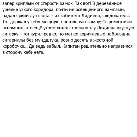
запер хриплый от старости замок. Так вот! В деревянное
ущелье узкого коридора, почти не освещённого лампами,
падал яркий луч света – из кабинета Лидиева, следователя.
Тот держал у себя мощную настольную лампу; Сыромятников
вспомнил, что ещё утром хотел стрельнуть у Лидиева вкусную
сигарку – тот курил редко, но метко: коричневые небольшие
сигариллы без мундштука, ровно десять в жестяной
коробочке… Да ведь забыл. Капитан решительно направился
в сторону кабинета.