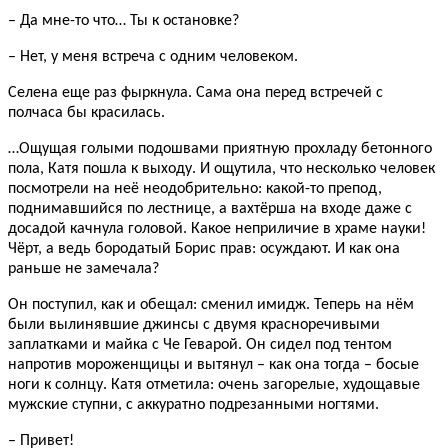
– Да мне-то что… Ты к остановке?
– Нет, у меня встреча с одним человеком.
Селена еще раз фыркнула. Сама она перед встречей с
полчаса бы красилась.
…Ощущая голыми подошвами приятную прохладу бетонного
пола, Катя пошла к выходу. И ощутила, что несколько человек
посмотрели на неё неодобрительно: какой-то препод,
поднимавшийся по лестнице, а вахтёрша на входе даже с
досадой качнула головой. Какое неприличие в храме науки!
Чёрт, а ведь бородатый Борис прав: осуждают. И как она
раньше не замечала?
Он поступил, как и обещал: сменил имидж. Теперь на нём
были вылинявшие джинсы с двумя красноречивыми
заплатками и майка с Че Геварой. Он сидел под тентом
напротив мороженщицы и вытянул – как она тогда – босые
ноги к солнцу. Катя отметила: очень загорелые, худощавые
мужские ступни, с аккуратно подрезанными ногтями.
– Привет!