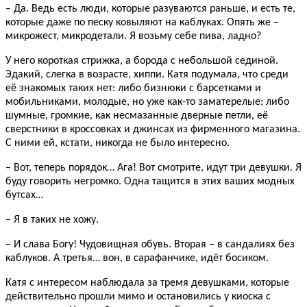
– Да. Ведь есть люди, которые разуваются раньше, и есть те,
которые даже по песку ковыляют на каблуках. Опять же –
микрожест, микродетали. Я возьму себе пива, ладно?
У него короткая стрижка, а борода с небольшой сединой.
Эдакий, слегка в возрасте, хиппи. Катя подумала, что среди
её знакомых таких нет: либо бизнюки с барсетками и
мобильниками, молодые, но уже как-то заматерелые; либо
шумные, громкие, как несмазанные дверные петли, её
сверстники в кроссовках и джинсах из фирменного магазина.
С ними ей, кстати, никогда не было интересно.
– Вот, теперь порядок… Ага! Вот смотрите, идут три девушки. Я
буду говорить негромко. Одна тащится в этих ваших модных
бутсах…
– Я в таких не хожу.
– И слава Богу! Чудовищная обувь. Вторая – в сандалиях без
каблуков. А третья… вон, в сарафанчике, идёт босиком.
Катя с интересом наблюдала за тремя девушками, которые
действительно прошли мимо и остановились у киоска с