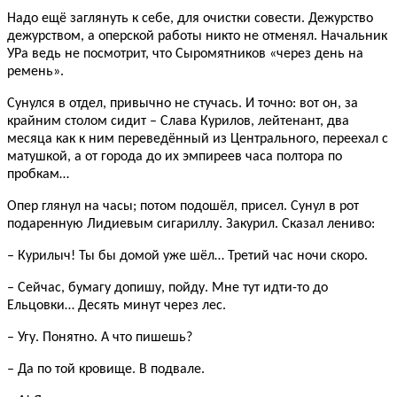
Надо ещё заглянуть к себе, для очистки совести. Дежурство
дежурством, а оперской работы никто не отменял. Начальник
УРа ведь не посмотрит, что Сыромятников «через день на
ремень».
Сунулся в отдел, привычно не стучась. И точно: вот он, за
крайним столом сидит – Слава Курилов, лейтенант, два
месяца как к ним переведённый из Центрального, переехал с
матушкой, а от города до их эмпиреев часа полтора по
пробкам…
Опер глянул на часы; потом подошёл, присел. Сунул в рот
подаренную Лидиевым сигариллу. Закурил. Сказал лениво:
– Курилыч! Ты бы домой уже шёл… Третий час ночи скоро.
– Сейчас, бумагу допишу, пойду. Мне тут идти-то до
Ельцовки… Десять минут через лес.
– Угу. Понятно. А что пишешь?
– Да по той кровище. В подвале.