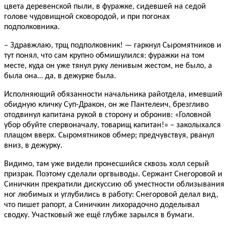
цвета деревенской пыли, в фуражке, сидевшей на седой
голове чудовищной сковородой, и при погонах
подполковника.
– Здравжлаю, трщ подполковник! — гаркнул Сыромятников и
тут понял, что сам крупно обмишулился: фуражки на том
месте, куда он уже тянул руку ленивым жестом, не было, а
была она… да, в дежурке была.
Исполняющий обязанности начальника райотдела, имевший
обидную кличку Суп-Дракон, он же Пантелеич, брезгливо
отодвинул капитана рукой в сторону и обронив: «Головной
убор обуйте спервоначалу, товарищ капитан!» – заколыхался
плащом вверх. Сыромятников обмер; предчувствуя, рванул
вниз, в дежурку.
Видимо, там уже видели пронесшийся сквозь холл серый
призрак. Поэтому сделали оргвыводы. Сержант Снегоровой и
Синичкин прекратили дискуссию об уместности облизывания
ног любимых и углубились в работу: Снегоровой делал вид,
что пишет рапорт, а Синичкин лихорадочно доделывал
сводку. Участковый же ещё глубже зарылся в бумаги.