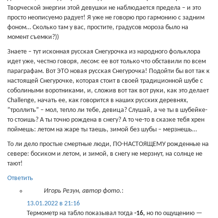
Творческой энергии этой девушки не наблюдается предела – и это
просто неописуемо радует! Я уже не говорю про гармонию с задним
фоном… Сколько там у вас, простите, градусов мороза было на
момент съемки?))
Знаете – тут исконная русская Снегурочка из народного фольклора
идет уже, честно говоря, лесом: ее вот только что обставили по всем
параграфам. Вот ЭТО новая русская Снегурочка! Подойти бы вот так к
настоящей Снегурочке, которая стоит в своей традиционной шубе с
соболиными воротниками, и, сложив вот так вот руки, как это делает
Challenge, начать ее, как говорится в наших русских деревнях,
”троллить” – мол, тепло ли тебе, девица? Слушай, а че ты в шубейке-
то стоишь? А ты точно рождена в снегу? А то че-то в сказке тебя хрен
поймешь: летом на жаре ты таешь, зимой без шубы – мерзнешь…
То ли дело простые смертные люди, ПО-НАСТОЯЩЕМУ рожденные на
севере: босиком и летом, и зимой, в снегу не мерзнут, на солнце не
тают!
Ответить
Игорь Резун, автор фото.
:
13.01.2022 в 21:16
Термометр на табло показывал тогда
-16,
но по ощущению —