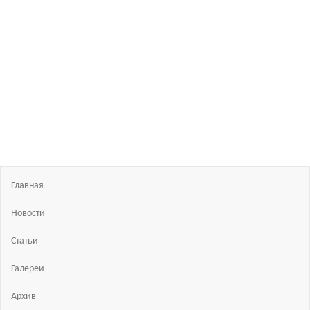
Босиком
в
России
ходьба
и бег
босиком
—
закаливание
—
фото
босоногих
Главная
Новости
Статьи
Галереи
Архив