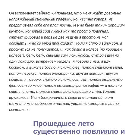
Он вспоминает сейчас:
«Я понимал, что меня ждёт довольно
напряжённый съемочный графику, но, честно говоря, не
представлял себе его плотность. И это было таким хорошим
кнутом, который сразу меня как-то просто подогнал,
структурировал и первые две недели я просто не мог
осознать, что со мной происходит. То ли я сплю и вижу сон, а
проснуться не получается; и, как белка в колесе (но хорошем
колесе!), бегу, бегу, снимаю сам и снимаюсь. С утра едем на
одну локацию, встречаем модель, я говорю с ней, я иду
босиком, я вижу её босую; я снимаю её, потом снимают меня,
потом перекус, потом электричка, другая локация, другая
модель, я говорю, снимаю и снимаюсь, иду, потом отдельный
фотосет со мной, потом отсмотр фотографий — и только
спать, спать, только спать до следующего утра. Голова
кружилась. И от безграничного моря впечатлений, и от
темпа, и многообразия этих лиц, увидеть которые я давно
мечтал…».
Прошедшее лето
существенно повлияло и