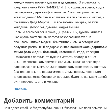
между минус восемнадцати и двадцатью.
Я это понял по
тому, что у меня РУКИ ЗАМЁРЗЛИ. В то короткое время, когда
без перчаток держали фотоаппарат. А что говорить о голых
ногах модели?! Мы там и колпачок взяли красный с мехом, и
рукавичку Деда Мороза — и всё забыли, на хрен, от этой
холодины. Добро бы, думали, кадры вышли.
Больше всего боялся в фойе ДК, у ёлки. Ну, думаю, кинется
щас орава вахтёрш: вы чего тут безобразничаете? Не,
обошлось. Отпоил модель б/а глинтвейном. А сегодня она
получила роскошный подарок:
20 карманных календариков с
этими фото и один большой, настенный.
Рада, капец))))
Что касается портала, то нужно смотреть правде в лицо:
СТОЛЬКО посвящать времени съемкам, сколько посвящал
раньше, уже не могу. Администрировать тоже трудно. Поэтому
благодарю тех, кто не дал умереть Делу. потому, что грядёт
такая эпоха, когда босоногих порталов будет по пальцам одной
руки перечесть, а то и меньше.
Ответить
Добавить комментарий
Ваш адрес email не будет опубликован.
Обязательные поля помечены