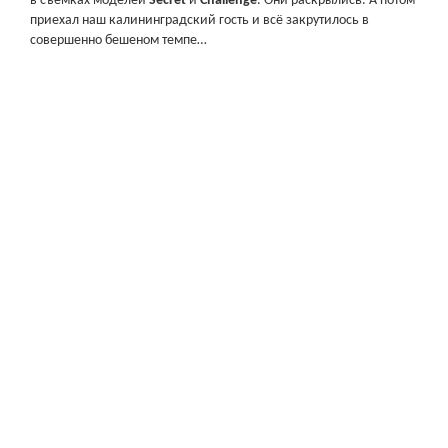
в съёмках моделей
Secret
и
Challenge
. Они раскрылись. А потом
приехал наш калининградский гость и всё закрутилось в
совершенно бешеном темпе…