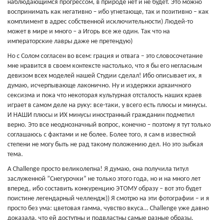
наблюдающимся прогрессом, в природе нет и не будет. Это можно
воспринимать как негативно – ибо угнетающе, так и позитивно – как
комплимент в адрес собственной исключительности) Людей-то
может в мире и много – а Игорь все же один. Так что на
императорские лавры даже не претендую)
Но с Солом согласен во всем: грация и отвага – это словосочетание
мне нравится в своем контексте настолько, что я бы его негласным
девизом всех моделей нашей Студии сделал! Ибо описывает их, я
думаю, исчерпывающе лаконично. Ну и издержки архаичного
сексизма и пока что некоторая культурная отсталость наших краев
играет в самом деле на руку: все-таки, у всего есть плюсы и минусы.
И НАШИ плюсы и ИХ минусы иностранный гражданин подметил
верно. Это все неоднозначный вопрос, конечно – поэтому я тут только
соглашаюсь с фактами и не более. Более того, я сам в известной
степени не могу быть не рад такому положению дел. Но это зыбкая
тема.
А Challenge просто великолепна! Я думаю, она получила титул
заслуженной ”Снегурочки” не только этого года, но и на много лет
вперед, ибо составить конкуренцию ЭТОМУ образу – вот это будет
поистине легендарный челлендж)) Я смотрю на эти фотографии – и я
просто без ума: цветовая гамма, чувство вкуса… Challenge уже давно
доказала, что ей доступны и подвластны самые разные образы.