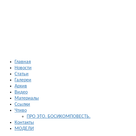
Босиком в
России
ходьба и бег
босиком —
закаливание
— фото
босоногих
Главная
Новости
Статьи
Галереи
Архив
Видео
Материалы
Ссылки
Чтиво
ПРО ЭТО. БОСИКОМПОВЕСТЬ.
Контакты
МОДЕЛИ