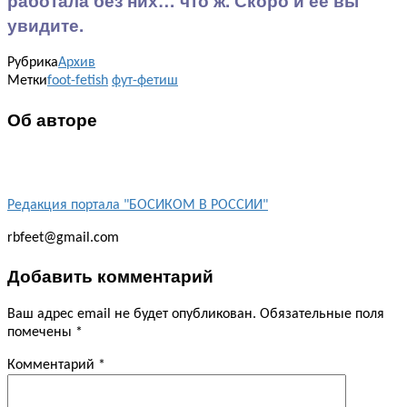
работала без них… что ж. Скоро и её вы
увидите.
Рубрика
Архив
Метки
foot-fetish
фут-фетиш
Об авторе
Редакция портала "БОСИКОМ В РОССИИ"
rbfeet@gmail.com
Добавить комментарий
Ваш адрес email не будет опубликован.
Обязательные поля
помечены
*
Комментарий
*