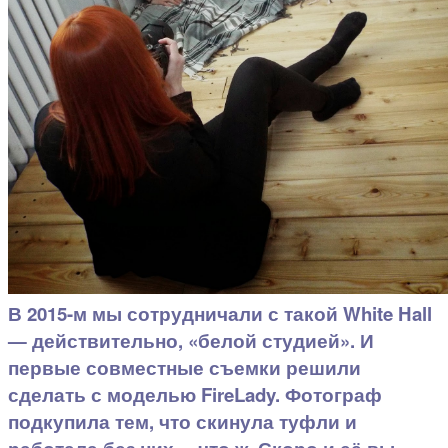
В 2015-м мы сотрудничали с такой White Hall
— действительно, «белой студией». И
первые совместные съемки решили
сделать с моделью FireLady. Фотограф
подкупила тем, что скинула туфли и