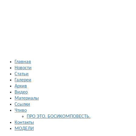
Босиком в
России
ходьба и бег
босиком —
закаливание
— фото
босоногих
Главная
Новости
Статьи
Галереи
Архив
Видео
Материалы
Ссылки
Чтиво
ПРО ЭТО. БОСИКОМПОВЕСТЬ.
Контакты
МОДЕЛИ