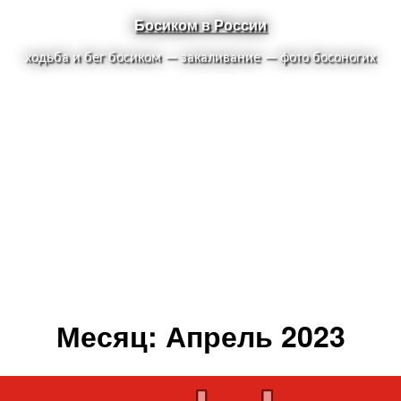
Босиком в России
ходьба и бег босиком — закаливание — фото босоногих
Месяц:
Апрель 2023