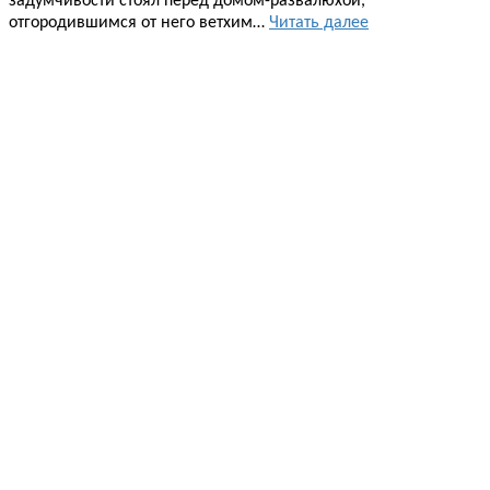
задумчивости стоял перед домом-развалюхой,
отгородившимся от него ветхим…
Читать далее