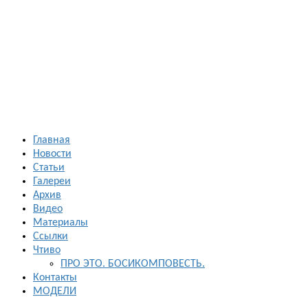
Босиком в
России
ходьба и бег
босиком —
закаливание
— фото
босоногих
Главная
Новости
Статьи
Галереи
Архив
Видео
Материалы
Ссылки
Чтиво
ПРО ЭТО. БОСИКОМПОВЕСТЬ.
Контакты
МОДЕЛИ