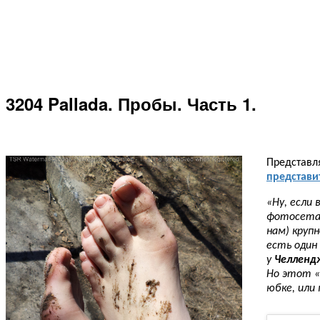
3204 Pallada. Пробы. Часть 1.
Представля
представи
«Ну, если 
фотосетах
нам) крупн
есть один
у
Челленд
Но этот «
юбке, или