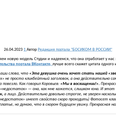
26.04.2023
1
Автор
Редакция портала "БОСИКОМ В РОССИИ"
ем новую модель Студии и надеемся, что она отработает у нас э
тельства портала ВКонтакте,
лучше всего скажет цитата одного 
ваши слова, что
«Эта девушка очень хочет стать нашей «зв
» не просто кликбейтный заголовок, а она действительно са
о повезло. Как говорил Коровьев:
«Мы в восхищении!».
Прекрасн
 «недостаток» — она, как мне кажется, слишком юна. И этот 
ж,
а лицо. Действительно довольно строгое, не уверен наскольк
недостаток» имеет свойство скоро проходить) Фотосет класс
 платье, но думаю, что в скором будущем увижу. Прекрасная на