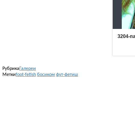
Рубрика
Галереи
Метки
foot-fetish
босиком
фут-фетиш