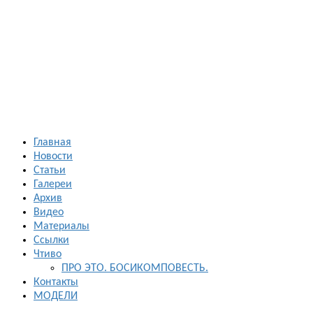
Босиком в
России
ходьба и бег
босиком —
закаливание
— фото
босоногих
Главная
Новости
Статьи
Галереи
Архив
Видео
Материалы
Ссылки
Чтиво
ПРО ЭТО. БОСИКОМПОВЕСТЬ.
Контакты
МОДЕЛИ