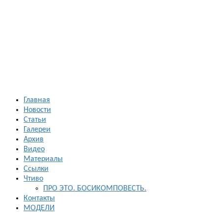
Босиком в
России
ходьба и бег
босиком —
закаливание
— фото
босоногих
Главная
Новости
Статьи
Галереи
Архив
Видео
Материалы
Ссылки
Чтиво
ПРО ЭТО. БОСИКОМПОВЕСТЬ.
Контакты
МОДЕЛИ