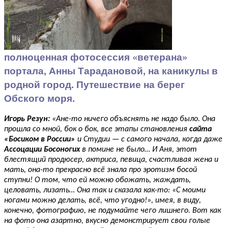
полноценная фотосессия «ветерана»
портала, Анны Тарадановой, на каникулы в
родной город. Путешествие на берег
Обского моря.
Игорь Резун:
«Ане-то ничего объяснять не надо было. Она
прошла со мной, бок о бок, все этапы становления
сайта
«Босиком в России»
и Студии — с самого начала, когда даже
Ассоцации Босоногих
в помине не было… И Аня, этот
блестящий продюсер, актриса, певица, счастливая жена и
мать, она-то прекрасно всё знала про эротизм босой
ступни! О том, что ей можно обожать, жаждать,
целовать, лизать… Она так и сказала как-то: «С моими
ногами можно делать, всё, что угодно!», имея, в виду,
конечно, фотографию, не подумайте чего лишнего. Вот как
на фото она азартно, вкусно демонстрирует свои голые