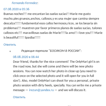
Fernando Fernndez
:
07.08.2020 в 05:36
Buenas noches!!! me encantan las suelas sucias!! Marie me gusto
mucho.pies gruesos,anchos, callosos,y es una mujer que camina siempre
descalza!!!!! fundamental esos callos hermosos,ricos..se los besaria sin
problemas!!! muestren por favor primeros planos de suelas sucias, talones
callosos etc!!! maravillosas suelas de Marie!!!!la amo!! I love you!!! Marie
is beautiful!!!!! Spasiba!!!!!
Ответить
Редакция портала "БОСИКОМ В РОССИИ"
:
08.08.2020 в 06:44
Dear friend, thanks for the nice comment! The OnlyMari girl is on
the road now, but she will come and there will be new photo
sessions. You can now watch her photo in close-up (you need to
click once on the selected photo and it will open for you in full
size!). Also, model OnlyMari can shoot for you a personal, private
photo session with dirty heels, specially. You can write me a private
message —
irezun@yandex.ru
— and we will discuss it.
Ответить