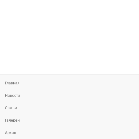
Босиком
в
России
ходьба
и бег
босиком
—
закаливание
—
фото
босоногих
Главная
Новости
Статьи
Галереи
Архив