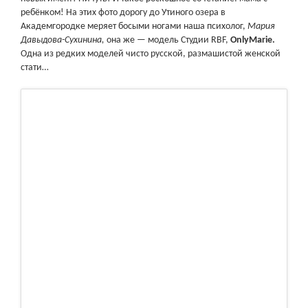
ребёнком! На этих фото дорогу до Утиного озера в
Академгородке меряет босыми ногами наша психолог,
Мария
Давыдова-Сухинина,
она же — модель Студии RBF,
OnlyMarie.
Одна из редких моделей чисто русской, размашистой женской
стати…