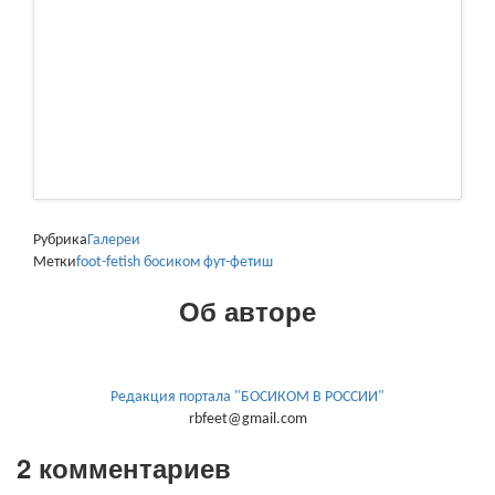
Рубрика
Галереи
Метки
foot-fetish
босиком
фут-фетиш
Об авторе
Редакция портала "БОСИКОМ В РОССИИ"
rbfeet@gmail.com
2 комментариев