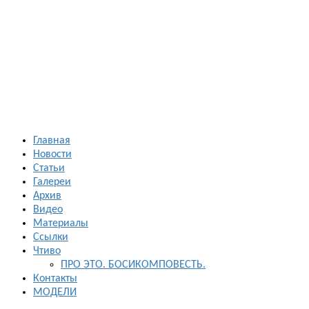
Босиком в
России
ходьба и бег
босиком —
закаливание
— фото
босоногих
Главная
Новости
Статьи
Галереи
Архив
Видео
Материалы
Ссылки
Чтиво
ПРО ЭТО. БОСИКОМПОВЕСТЬ.
Контакты
МОДЕЛИ