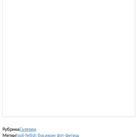
Рубрика
Галереи
Метки
foot-fetish
босиком
фут-фетиш