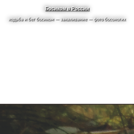
Босиком в России
ходьба и бег босиком — закаливание — фото босоногих