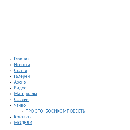
Босиком в
России
ходьба и бег
босиком —
закаливание
— фото
босоногих
Главная
Новости
Статьи
Галереи
Архив
Видео
Материалы
Ссылки
Чтиво
ПРО ЭТО. БОСИКОМПОВЕСТЬ.
Контакты
МОДЕЛИ