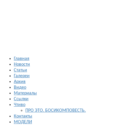
Босиком в
России
ходьба и бег
босиком —
закаливание
— фото
босоногих
Главная
Новости
Статьи
Галереи
Архив
Видео
Материалы
Ссылки
Чтиво
ПРО ЭТО. БОСИКОМПОВЕСТЬ.
Контакты
МОДЕЛИ