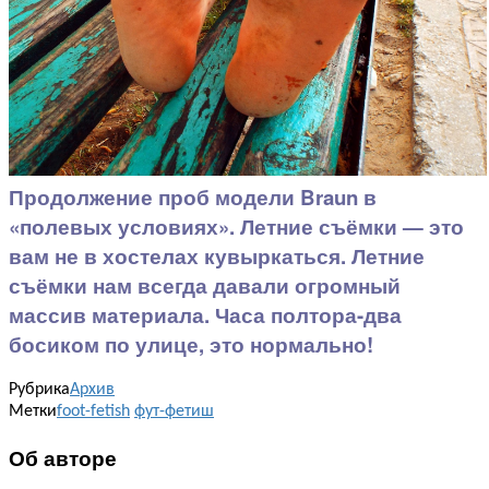
Продолжение проб модели Braun в
«полевых условиях». Летние съёмки — это
вам не в хостелах кувыркаться. Летние
съёмки нам всегда давали огромный
массив материала. Часа полтора-два
босиком по улице, это нормально!
Рубрика
Архив
Метки
foot-fetish
фут-фетиш
Об авторе