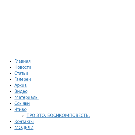
Босиком в
России
ходьба и бег
босиком —
закаливание
— фото
босоногих
Главная
Новости
Статьи
Галереи
Архив
Видео
Материалы
Ссылки
Чтиво
ПРО ЭТО. БОСИКОМПОВЕСТЬ.
Контакты
МОДЕЛИ