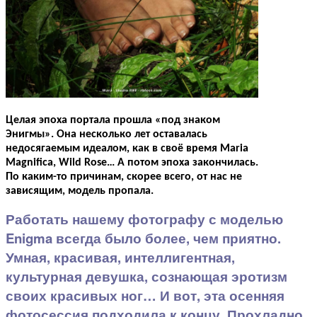
Целая эпоха портала прошла «под знаком
Энигмы». Она несколько лет оставалась
недосягаемым идеалом, как в своё время Maria
Magnifica, Wild Rose… А потом эпоха закончилась.
По каким-то причинам, скорее всего, от нас не
зависящим, модель пропала.
Работать нашему фотографу с моделью
Enigma всегда было более, чем приятно.
Умная, красивая, интеллигентная,
культурная девушка, сознающая эротизм
своих красивых ног… И вот, эта осенняя
фотосессия подходила к концу. Прохладно,