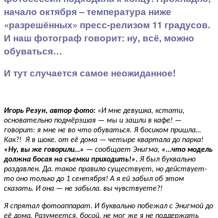
начало октября – температура ниже
«разрешённых» пресс-релизом 11 градусов.
И наш фотограф говорит: ну, всё, можно
обуваться…
И тут случается самое неожиданное!
Игорь Резун, автор фото:
«И мне девушка, кстати,
основательно подмёрзшая — мы и зашли в кафе! —
говорит: я мне не во что обуваться. Я босиком пришла…
Как?! Я в шоке. от её дома — четыре квартала до парка!
«Ну, вы же говорили…»
— сообщает Энигма,
«…что модель
должна босая на съемки приходить!».
Я был буквально
раздавлен. Да. такое правило существует, но действует-
то оно только до 1 сентября! А я ей забыл об этом
сказать. И она — не забыла. вы чувствуете?!
Я спрятал фотоаппарат. И буквально побежал с Энигмой до
её дома. Разумеется, босой. не мог же я не поддержать