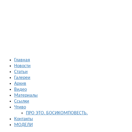
Босиком в
России
ходьба и бег
босиком —
закаливание
— фото
босоногих
Главная
Новости
Статьи
Галереи
Архив
Видео
Материалы
Ссылки
Чтиво
ПРО ЭТО. БОСИКОМПОВЕСТЬ.
Контакты
МОДЕЛИ