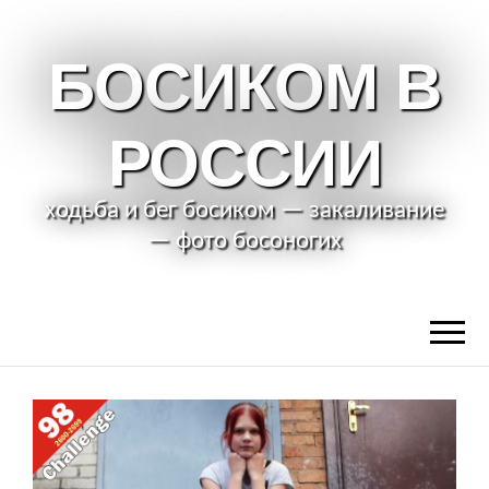
БОСИКОМ В
РОССИИ
ходьба и бег босиком — закаливание
— фото босоногих