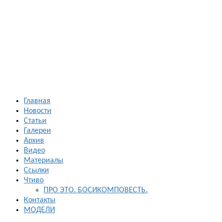
Босиком в
России
ходьба и бег
босиком —
закаливание
— фото
босоногих
Главная
Новости
Статьи
Галереи
Архив
Видео
Материалы
Ссылки
Чтиво
ПРО ЭТО. БОСИКОМПОВЕСТЬ.
Контакты
МОДЕЛИ