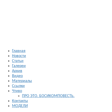
Босиком в
России
ходьба и бег
босиком —
закаливание
— фото
босоногих
Главная
Новости
Статьи
Галереи
Архив
Видео
Материалы
Ссылки
Чтиво
ПРО ЭТО. БОСИКОМПОВЕСТЬ.
Контакты
МОДЕЛИ