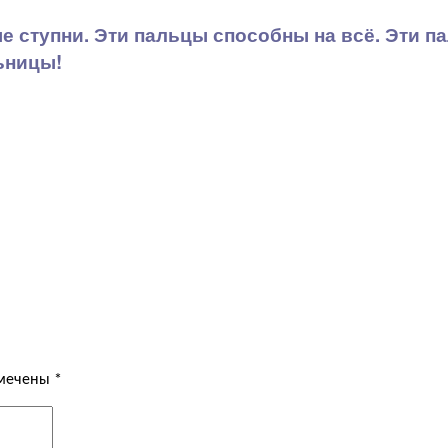
 ступни. Эти пальцы способны на всё. Эти п
ьницы!
омечены
*