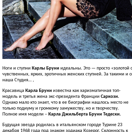
Ноги и ступни
Карлы Бруни
идеальны. Это — просто «золотой 
чувственных, ярких, эротичных женских ступней. За такими и о
наша Студия… ,
Красавица
Карла Бруни
известна как харизматичная топ-
модель и третья жена экс-президента Франции
Саркози.
Однако мало кто знает, что в ее биографии нашлось место не
только подиуму и громкому замужеству, но и творчеству.
Полное имя модели –
Карла Джильберта Бруни Тедески.
Будущая звезда родилась в итальянском городе Турине 23
декабря 1968 года под знаком зодиака Козерог. Склонность к