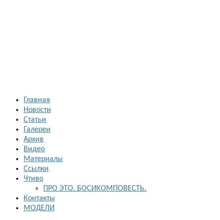
Босиком в
России
ходьба и бег
босиком —
закаливание
— фото
босоногих
Главная
Новости
Статьи
Галереи
Архив
Видео
Материалы
Ссылки
Чтиво
ПРО ЭТО. БОСИКОМПОВЕСТЬ.
Контакты
МОДЕЛИ