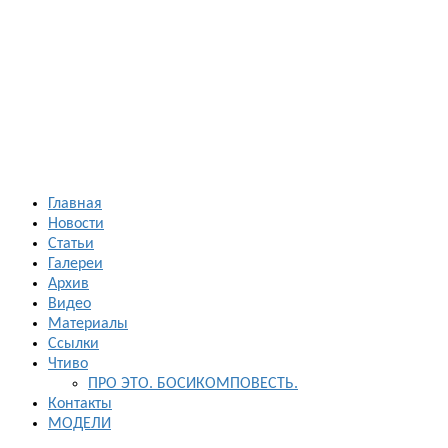
Босиком в
России
ходьба и бег
босиком —
закаливание
— фото
босоногих
Главная
Новости
Статьи
Галереи
Архив
Видео
Материалы
Ссылки
Чтиво
ПРО ЭТО. БОСИКОМПОВЕСТЬ.
Контакты
МОДЕЛИ