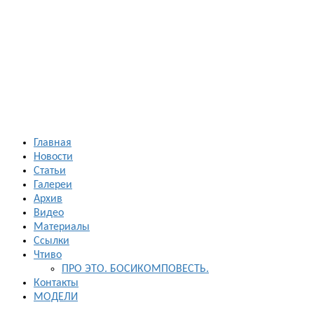
Босиком в
России
ходьба и бег
босиком —
закаливание
— фото
босоногих
Главная
Новости
Статьи
Галереи
Архив
Видео
Материалы
Ссылки
Чтиво
ПРО ЭТО. БОСИКОМПОВЕСТЬ.
Контакты
МОДЕЛИ