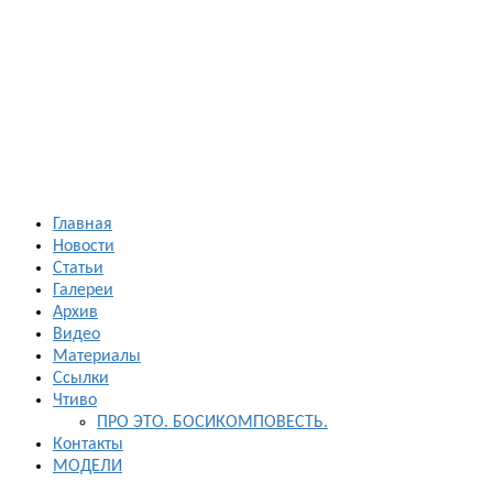
Босиком в
России
ходьба и бег
босиком —
закаливание
— фото
босоногих
Главная
Новости
Статьи
Галереи
Архив
Видео
Материалы
Ссылки
Чтиво
ПРО ЭТО. БОСИКОМПОВЕСТЬ.
Контакты
МОДЕЛИ