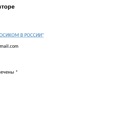
вторе
"БОСИКОМ В РОССИИ"
mail.com
омечены
*