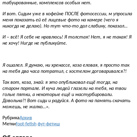
табуированные, комплексов особых нет.
И вот. Сидим уже в кофейне ПОСЛЕ фотосессии, м упросила
меня показать ей её лицевые фото на камере (чего я
никогда не делаю). Но тут что-то дал слабину, показал…
И – всё! Я себе не нравлюсь! Я толстая! Нет, я не такая! Я
не хочу! Нигде не публикуйте.
Я ошалел. Я думаю, ни хренассе, коза еловая, я просто так
на тебя два часа потратил, с хостелом договаривался?!
Так вот, коза, знай: я это опубликовал ещё тогда, на
старом портале. И куча людей глазели на тебя, на твои
голые пятки, а некоторые ещё и мастурбировали.
Довольна?! Вот сиди и радуйся. А фото на память скачать
можешь, не жалко…».
Рубрика
Архив
Метки
foot-fetish
фут-фетиш