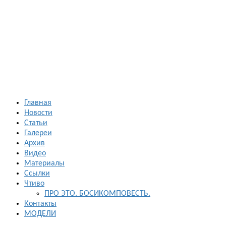
Босиком в
России
ходьба и бег
босиком —
закаливание
— фото
босоногих
Главная
Новости
Статьи
Галереи
Архив
Видео
Материалы
Ссылки
Чтиво
ПРО ЭТО. БОСИКОМПОВЕСТЬ.
Контакты
МОДЕЛИ