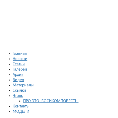
Босиком в
России
ходьба и бег
босиком —
закаливание
— фото
босоногих
Главная
Новости
Статьи
Галереи
Архив
Видео
Материалы
Ссылки
Чтиво
ПРО ЭТО. БОСИКОМПОВЕСТЬ.
Контакты
МОДЕЛИ