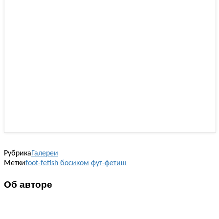
Рубрика
Галереи
Метки
foot-fetish
босиком
фут-фетиш
Об авторе