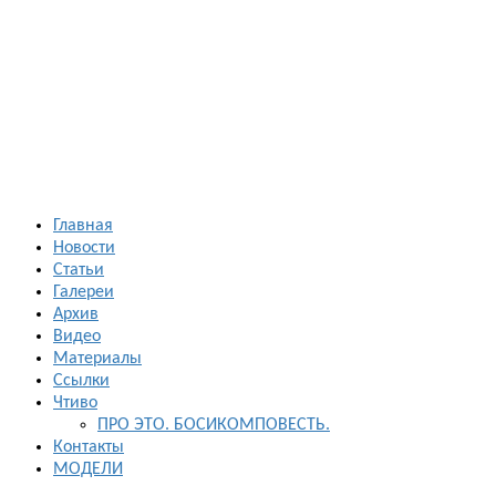
Босиком в
России
ходьба и бег
босиком —
закаливание
— фото
босоногих
Главная
Новости
Статьи
Галереи
Архив
Видео
Материалы
Ссылки
Чтиво
ПРО ЭТО. БОСИКОМПОВЕСТЬ.
Контакты
МОДЕЛИ