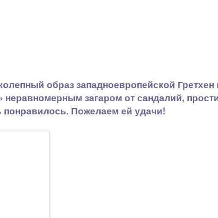
колепный образ западноевропейской Гретхен 
ны» неравномерным загаром от сандалий, про
ь понравилось. Пожелаем ей удачи!