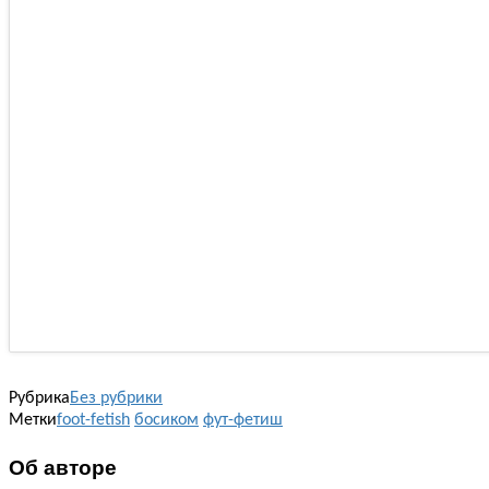
Рубрика
Без рубрики
Метки
foot-fetish
босиком
фут-фетиш
Об авторе