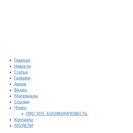
Босиком в
России
ходьба и бег
босиком —
закаливание
— фото
босоногих
Главная
Новости
Статьи
Галереи
Архив
Видео
Материалы
Ссылки
Чтиво
ПРО ЭТО. БОСИКОМПОВЕСТЬ.
Контакты
МОДЕЛИ