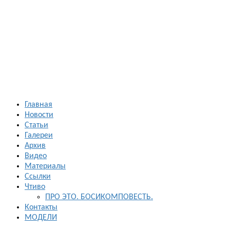
Босиком в
России
ходьба и бег
босиком —
закаливание
— фото
босоногих
Главная
Новости
Статьи
Галереи
Архив
Видео
Материалы
Ссылки
Чтиво
ПРО ЭТО. БОСИКОМПОВЕСТЬ.
Контакты
МОДЕЛИ