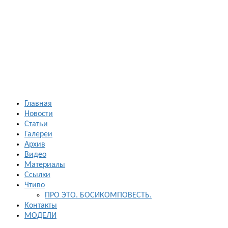
Босиком в
России
ходьба и бег
босиком —
закаливание
— фото
босоногих
Главная
Новости
Статьи
Галереи
Архив
Видео
Материалы
Ссылки
Чтиво
ПРО ЭТО. БОСИКОМПОВЕСТЬ.
Контакты
МОДЕЛИ