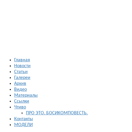
Босиком в
России
ходьба и бег
босиком —
закаливание
— фото
босоногих
Главная
Новости
Статьи
Галереи
Архив
Видео
Материалы
Ссылки
Чтиво
ПРО ЭТО. БОСИКОМПОВЕСТЬ.
Контакты
МОДЕЛИ