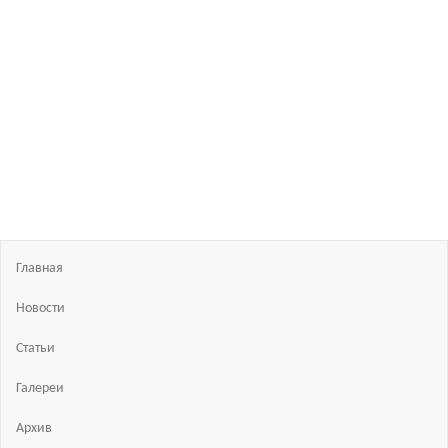
Босиком
в
России
ходьба
и бег
босиком
—
закаливание
—
фото
босоногих
Главная
Новости
Статьи
Галереи
Архив